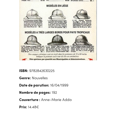
ISBN:
9782842630225
Genre:
Nouvelles
Date de parution:
16/04/1999
Nombre de pages:
192
Couverture :
Anne-Marie Adda
Prix:
14.48€