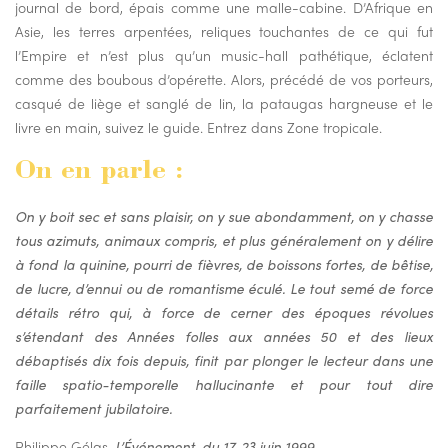
journal de bord, épais comme une malle-cabine. D’Afrique en
Asie, les terres arpentées, reliques touchantes de ce qui fut
l’Empire et n’est plus qu’un music-hall pathétique, éclatent
comme des boubous d’opérette. Alors, précédé de vos porteurs,
casqué de liège et sanglé de lin, la pataugas hargneuse et le
livre en main, suivez le guide. Entrez dans Zone tropicale.
On en parle :
On y boit sec et sans plaisir, on y sue abondamment, on y chasse
tous azimuts, animaux compris, et plus généralement on y délire
à fond la quinine, pourri de fièvres, de boissons fortes, de bêtise,
de lucre, d’ennui ou de romantisme éculé. Le tout semé de force
détails rétro qui, à force de cerner des époques révolues
s’étendant des Années folles aux années 50 et des lieux
débaptisés dix fois depuis, finit par plonger le lecteur dans une
faille spatio-temporelle hallucinante et pour tout dire
parfaitement jubilatoire.
Philippe Gélas,
L’Événement, du 17-23 juin 1999.