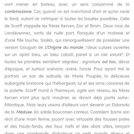
vont mener en bateau avec un sens consommé de la
combinazione
. Car, quand on est marchand d’art et qu’on racle
le fond, autant se rattraper à toutes les bouées possibles. Celle
de Scorff s’appelle les frères Kerven, Zac et Bram. Deux roux de
Landévennec, sortis de nulle part, flanqués d’un molosse et
d’une fille louche, Saskia, qui s’enorgueillissent de posséder une
version Gauguin de
L’Origine du monde
:"deux cuisses ouvertes
sur un aplat bleu, un bleu cobalt, pareil à un ciel saturé". Et
toutes les planètes semblent alignées : signature
ad hoc
, décor
d’époque, et surtout scénario avéré, l’oncle Paul ayant tiré le
portrait, un soir de solitude, de Marie Poupée, la délicieuse
aubergiste bretonne qui l’hébergeait, lui et ses amis corsaires de
la palette. Scorff mord à l’hameçon, agite son réseau, les frères
Kerven n’ont plus qu’à mouliner, se rêvant déjà partis outre-
Atlantique. Mais leurs visions d’ailleurs vont devenir un Eldorado
de la
Méduse
. En solide boucanier-conteur, Coatalem barre son
récit d’une main ferme, jouant avec virtuosité des fausses pistes
et des hauts-fonds, des faux naïfs et des idiots utiles, lançant
dans une sarabande diabolique ce petit monde rêveur et