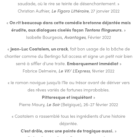
saudade, où le rire se teinte de désenchantement. »
Christian Authier,
Le Figaro Littéraire
, 27 janvier 2022
«
On rit beaucoup dans cette comédie bretonne déjantée mais
érudite, aux dialogues ciselés façon
Tontons flingueurs
.
»
Isabelle Bourgeois,
Avantages
, Février 2022
«
Jean-Luc Coatalem, un crack
, fait bon usage de la bâche de
chantier comme du Berlingo full access et signe un petit noir bien
serré à siffler d’une traite.
Embarquement immédiat
»
Fabrice Delmeire,
Le Vif/ L’Express
, février 2022
« le roman navigue jusqu’à l’île au trésor avant de dériver vers
des rêves variés de fortunes improbables.
Pittoresque et inquiétant
»
Pierre Maury,
Le Soir
(Belgique), 26-27 février 2022
« Coatalem a rassemblé tous les ingrédients d’une histoire
déjantée.
C’est drôle, avec une pointe de tragique aussi.
»