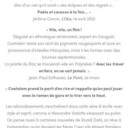
dire d’un ciel qu’il avait « des éclipses et des regrets »…
Poète et cocasse à la fois…
»
Jérôme Garcin,
L’Obs
, 14 avril 2022
«
Vite, vite, un film !
Déguisé en ethnologue simenonien, expert en Gauguin,
Coatalem teinte son récit de pigments rougeoyants et ocre en
provenance d’irréelles Marquises, mais il les tamise avec des
brumes septentrionales.
La pointe du Raz se trouverait-elle en Polynésie ?
Avec les
travel
writers,
on ne sait jamais.
»
Jean-Paul Enthoven,
Le Point
, 24 mars
«
Coatalem prend le parti d’en rire et rappelle qu’on peut jouer
avec le roman de gare et le tirer vers le haut.
Les rebondissements s’enchaînent dans cette série B écrite avec
style et esprit, comme si Alexandre Vialatte s’essayait au polar.
On pense aussi à certaines nouvelles de Roald Dahl, on rêve à
l’adaptation qu’en feraient les frères Coen s’ils étaient familiers