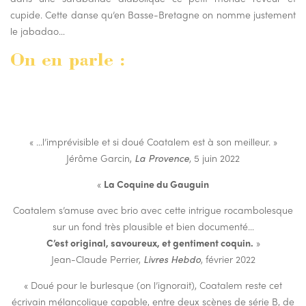
cupide. Cette danse qu’en Basse-Bretagne on nomme justement
le jabadao…
On en parle :
« …l’imprévisible et si doué Coatalem est à son meilleur. »
Jérôme Garcin,
La Provence
, 5 juin 2022
«
La Coquine du Gauguin
Coatalem s’amuse avec brio avec cette intrigue rocambolesque
sur un fond très plausible et bien documenté…
C’est original, savoureux, et gentiment coquin.
»
Jean-Claude Perrier,
Livres Hebdo
, février 2022
« Doué pour le burlesque (on l’ignorait), Coatalem reste cet
écrivain mélancolique capable, entre deux scènes de série B, de