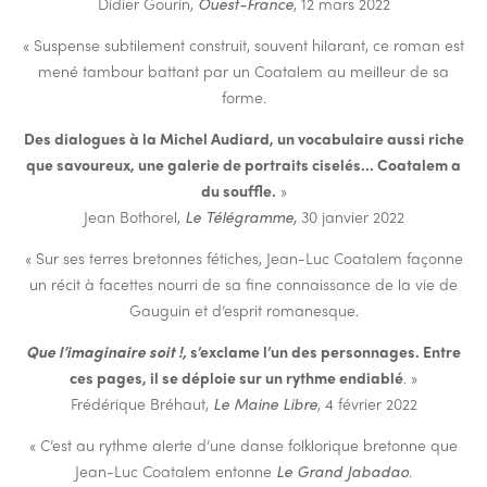
Didier Gourin,
Ouest-France
, 12 mars 2022
« Suspense subtilement construit, souvent hilarant, ce roman est
mené tambour battant par un Coatalem au meilleur de sa
forme.
Des dialogues à la Michel Audiard, un vocabulaire aussi riche
que savoureux, une galerie de portraits ciselés… Coatalem a
du souffle.
»
Jean Bothorel,
Le Télégramme,
30 janvier 2022
« Sur ses terres bretonnes fétiches, Jean-Luc Coatalem façonne
un récit à facettes nourri de sa fine connaissance de la vie de
Gauguin et d’esprit romanesque.
Que l’imaginaire soit !,
s’exclame l’un des personnages. Entre
ces pages, il se déploie sur un rythme endiablé
. »
Frédérique Bréhaut,
Le Maine Libre
, 4 février 2022
« C’est au rythme alerte d’une danse folklorique bretonne que
Jean-Luc Coatalem entonne
Le Grand Jabadao
.