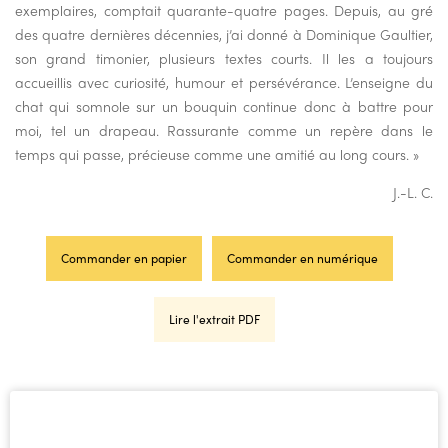
exemplaires, comptait quarante-quatre pages. Depuis, au gré
des quatre dernières décennies, j’ai donné à Dominique Gaultier,
son grand timonier, plusieurs textes courts. Il les a toujours
accueillis avec curiosité, humour et persévérance. L’enseigne du
chat qui somnole sur un bouquin continue donc à battre pour
moi, tel un drapeau. Rassurante comme un repère dans le
temps qui passe, précieuse comme une amitié au long cours. »
J.-L. C.
Commander en papier
Commander en numérique
Lire l'extrait PDF