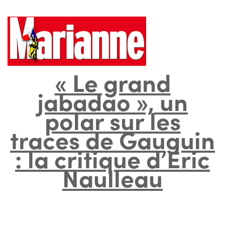
« Le grand
jabadao », un
polar sur les
traces de Gauguin
: la critique d’Éric
Naulleau