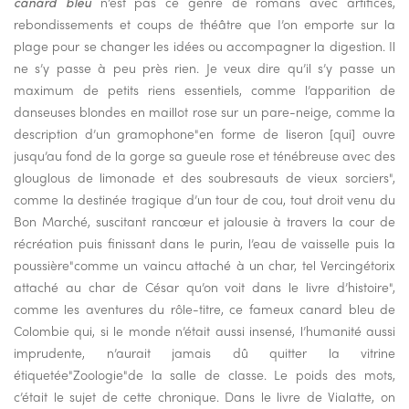
canard bleu
n’est pas ce genre de romans avec artifices,
rebondissements et coups de théâtre que I’on emporte sur la
plage pour se changer les idées ou accompagner la digestion. Il
ne s’y passe à peu près rien. Je veux dire qu’il s’y passe un
maximum de petits riens essentiels, comme l’apparition de
danseuses blondes en maillot rose sur un pare-neige, comme la
description d’un gramophone"en forme de liseron [qui] ouvre
jusqu’au fond de la gorge sa gueule rose et ténébreuse avec des
glouglous de limonade et des soubresauts de vieux sorciers",
comme la destinée tragique d’un tour de cou, tout droit venu du
Bon Marché, suscitant rancœur et jalousie à travers la cour de
récréation puis finissant dans le purin, l’eau de vaisselle puis la
poussière"comme un vaincu attaché à un char, tel Vercingétorix
attaché au char de César qu’on voit dans le livre d’histoire",
comme les aventures du rôle-titre, ce fameux canard bleu de
Colombie qui, si le monde n’était aussi insensé, l’humanité aussi
imprudente, n’aurait jamais dû quitter la vitrine
étiquetée"Zoologie"de la salle de classe. Le poids des mots,
c’était le sujet de cette chronique. Dans le livre de Vialatte, on