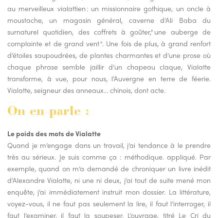
au merveilleux vialattien : un missionnaire gothique, un oncle à
moustache, un magasin général, caverne d’Ali Baba du
surnaturel quotidien, des coffrets à goûter," une auberge de
complainte et de grand vent ". Une fois de plus, à grand renfort
d’étoiles saupoudrées, de plantes charmantes et d’une prose où
chaque phrase semble jaillir d’un chapeau claque, Vialatte
transforme, à vue, pour nous, l’Auvergne en terre de féerie.
Vialatte, seigneur des anneaux… chinois, dont acte.
On en parle :
Le poids des mots de Vialatte
Quand je m’engage dans un travail, j’ai tendance à le prendre
très au sérieux. Je suis comme ça : méthodique. appliqué. Par
exemple, quand on m’a demandé de chroniquer un livre inédit
d’Alexandre Vialatte, ni une ni deux, j’ai tout de suite mené mon
enquête, j’ai immédiatement instruit mon dossier. La littérature,
voyez-vous, il ne faut pas seulement la lire, il faut l’interroger, il
faut l’examiner, il faut la soupeser. L’ouvrage, titré Le Cri du