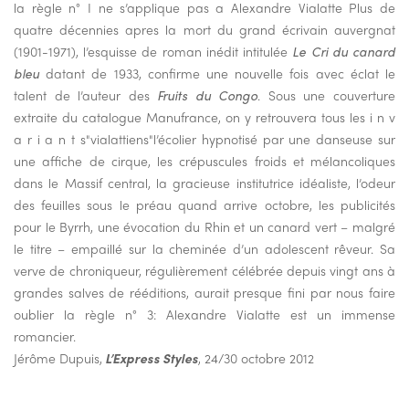
la règle n° I ne s’applique pas a Alexandre Vialatte Plus de
quatre décennies apres la mort du grand écrivain auvergnat
(1901-1971), l’esquisse de roman inédit intitulée
Le Cri du canard
bleu
datant de 1933, confirme une nouvelle fois avec éclat le
talent de l’auteur des
Fruits du Congo
. Sous une couverture
extraite du catalogue Manufrance, on y retrouvera tous les i n v
a r i a n t s"vialattiens"l’écolier hypnotisé par une danseuse sur
une affiche de cirque, les crépuscules froids et mélancoliques
dans le Massif central, la gracieuse institutrice idéaliste, l’odeur
des feuilles sous le préau quand arrive octobre, les publicités
pour le Byrrh, une évocation du Rhin et un canard vert – malgré
le titre – empaillé sur la cheminée d’un adolescent rêveur. Sa
verve de chroniqueur, régulièrement célébrée depuis vingt ans à
grandes salves de rééditions, aurait presque fini par nous faire
oublier la règle n° 3: Alexandre Vialatte est un immense
romancier.
Jérôme Dupuis,
L’Express Styles
, 24/30 octobre 2012