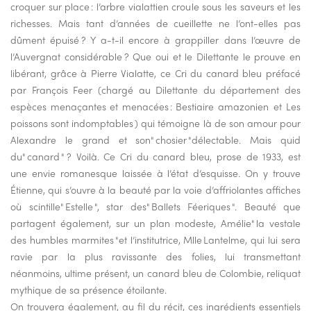
croquer sur place : l’arbre vialattien croule sous les saveurs et les
richesses. Mais tant d’années de cueillette ne l’ont-elles pas
dûment épuisé ? Y a-t-il encore à grappiller dans l’œuvre de
l’Auvergnat considérable ? Que oui et le Dilettante le prouve en
libérant, grâce à Pierre Vialatte, ce Cri du canard bleu préfacé
par François Feer (chargé au Dilettante du département des
espèces menaçantes et menacées : Bestiaire amazonien et Les
poissons sont indomptables ) qui témoigne là de son amour pour
Alexandre le grand et son" chosier "délectable. Mais quid
du" canard " ? Voilà. Ce Cri du canard bleu, prose de 1933, est
une envie romanesque laissée à l’état d’esquisse. On y trouve
Étienne, qui s’ouvre à la beauté par la voie d’affriolantes affiches
où scintille" Estelle ", star des" Ballets Féeriques ". Beauté que
partagent également, sur un plan modeste, Amélie" la vestale
des humbles marmites "et l’institutrice, Mlle Lantelme, qui lui sera
ravie par la plus ravissante des folies, lui transmettant
néanmoins, ultime présent, un canard bleu de Colombie, reliquat
mythique de sa présence étoilante.
On trouvera également, au fil du récit, ces ingrédients essentiels