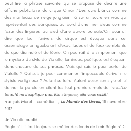
peut lire la phrase suivante, qui se propose de décrire une
affiche publicitaire du cirque Omar :"Des ours blancs comme
des manteaux de neige jonglaient là sur un sucre en vrac qui
représentait des banquises, au bord d’une mer bleue comme
l’azur des lingères, au pied d’une aurore boréale."On pourrait
dire que tout l’univers du cirque est évoqué dans cet
assemblage bringuebalant d’exactitudes et de faux-semblants,
de quotidienneté et de féerie. On pourrait dire simplement que
le mystère du style de Vialatte, lumineux, poétique, est éloquent
dans chacune de ses phrases. Mais qui suis-je pour parler de
Vialatte ? Qui suis-je pour commenter l’impeccable écrivain, le
styliste vertigineux ? Autant se taire. Autant poser son stylo et lui
donner la parole en citant les tout premiers mots du livre…"
La
beauté ne s’explique pas. Elle s’impose, elle vous saisit
."
François Morel – comédien-
,
Le Monde des Livres
,
16 novembre
2012
Un Vialatte oublié
Règle n° I: il faut toujours se méfier des fonds de tiroir Règle n° 2: