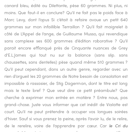
canard bleu, édité au Dilettante, pèse 60 grammes. Ni plus, ni
moins. Que faut-il en conclure? Qu’il ne fait pas le poids face à
Marc Levy, dont l’opus Si c’était à refaire avoue un petit 640
grammes sur mon infaillible Terraillon ? Qu’il fait maigrelet à
côté de L’Appel de l’ange, de Guillaume Musso, qui revendique
sans complexe ses 600 grammes d’édition roborative ? Qu’il
parait encore efflanqué près de Cinquante nuances de Grey
d’E.L.James qui tout nu sur la balance (sans slip. sans
chaussettes, sans dentelles) pèse quand même 510 grammes ?
Qu’il peut cependant, dans un autre genre, regarder avec un
rien d’orgueil les 20 grammes de Notre besoin de consolation est
impossible à rassasier, de Stig Dagerrnan, dont le titre est long
mais le texte bref ? Que veut dire ce petit préambule? Que
cherche à exprimer mon entrée en matière ? Entre nous, pas
grand-chose. Juste vous informer que cet inédit de Vialatte est
court. Qu’il ne peut prétendre à occuper vos longues soirées
d’hiver. Sauf si vous prenez la peine, après l’avoir lu, de le relire,
de le rerelire, voire de l’apprendre par cœur. Car
le Cri du