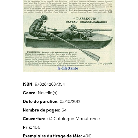
ISBN:
9782842637354
Genre:
Novella(s)
Date de parution:
03/10/2012
Nombre de pages:
64
Couverture :
© Catalogue Manufrance
Prix:
10€
Exemplaire du tirage de tête:
40€