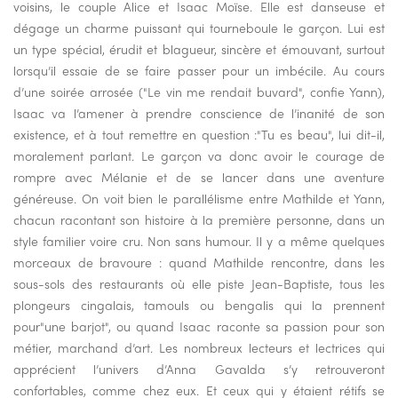
voisins, le couple Alice et Isaac Moïse. Elle est danseuse et
dégage un charme puissant qui tourneboule le garçon. Lui est
un type spécial, érudit et blagueur, sincère et émouvant, surtout
lorsqu’il essaie de se faire passer pour un imbécile. Au cours
d’une soirée arrosée ("Le vin me rendait buvard", confie Yann),
Isaac va l’amener à prendre conscience de l’inanité de son
existence, et à tout remettre en question :"Tu es beau", lui dit-il,
moralement parlant. Le garçon va donc avoir le courage de
rompre avec Mélanie et de se lancer dans une aventure
généreuse. On voit bien le parallélisme entre Mathilde et Yann,
chacun racontant son histoire à la première personne, dans un
style familier voire cru. Non sans humour. Il y a même quelques
morceaux de bravoure : quand Mathilde rencontre, dans les
sous-sols des restaurants où elle piste Jean-Baptiste, tous les
plongeurs cingalais, tamouls ou bengalis qui la prennent
pour"une barjot", ou quand Isaac raconte sa passion pour son
métier, marchand d’art. Les nombreux lecteurs et lectrices qui
apprécient l’univers d’Anna Gavalda s’y retrouveront
confortables, comme chez eux. Et ceux qui y étaient rétifs se