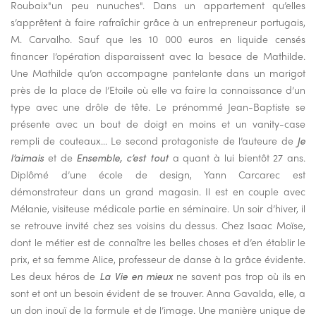
Roubaix"un peu nunuches". Dans un appartement qu’elles
s’apprêtent à faire rafraîchir grâce à un entrepreneur portugais,
M. Carvalho. Sauf que les 10 000 euros en liquide censés
financer l’opération disparaissent avec la besace de Mathilde.
Une Mathilde qu’on accompagne pantelante dans un marigot
près de la place de l’Etoile où elle va faire la connaissance d’un
type avec une drôle de tête. Le prénommé Jean-Baptiste se
présente avec un bout de doigt en moins et un vanity-case
rempli de couteaux… Le second protagoniste de l’auteure de
Je
l’aimais
et de
Ensemble, c’est tout
a quant à lui bientôt 27 ans.
Diplômé d’une école de design, Yann Carcarec est
démonstrateur dans un grand magasin. Il est en couple avec
Mélanie, visiteuse médicale partie en séminaire. Un soir d’hiver, il
se retrouve invité chez ses voisins du dessus. Chez Isaac Moïse,
dont le métier est de connaître les belles choses et d’en établir le
prix, et sa femme Alice, professeur de danse à la grâce évidente.
Les deux héros de
La Vie en mieux
ne savent pas trop où ils en
sont et ont un besoin évident de se trouver. Anna Gavalda, elle, a
un don inouï de la formule et de l’image. Une manière unique de