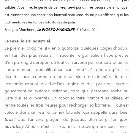
solides. A ce titre, le génie de ce livre, servi par un très beau style elliptique,
est d’annoncer une coercition bienveillante sans doute plus efficace que les
rudimentaires tentatives totalitaires de jadis.
François Marchand,
Le FIGARO MAGAZINE
, 21 février 2014
Le sexe, loisir industriel
Le premier chapitre (il y en a quatorze, quelques pages chacun)
est l’un des plus réussis : il raconte l’organisation hyperprécise
d’un parking d’aéroport où tout est surveillé par caméra et où les
comportements des utilisateurs sont modélisés afin de gérer les
flux de foule comme on gère un stock de données, le plus
économiquement possible.Des règles et des principes rigides
gouvernent ce système rationnel, sans que personne sache au
juste qui les a inventés. Un robot solitaire parcourt les allées, et
rentre toutes les trois heures pour recharger sa batterie… Tout est
calculé dans ce lieu (à peine) futuriste, qui rappelle aussi bien
Brazil
que l’univers glaçant de Jacques Sternberg (
Un jour
ouvrable
). Ailleurs, c’est le sexe, activité sauvage par excellence,