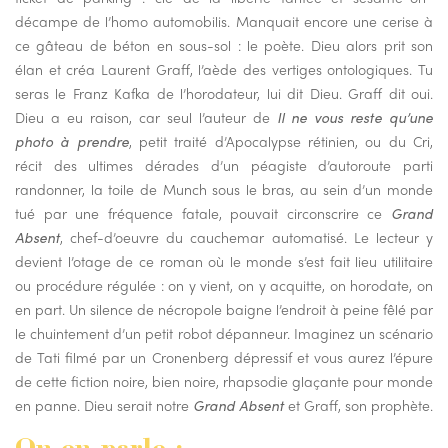
décampe de l’homo automobilis. Manquait encore une cerise à
ce gâteau de béton en sous-sol : le poète. Dieu alors prit son
élan et créa Laurent Graff, l’aède des vertiges ontologiques. Tu
seras le Franz Kafka de l’horodateur, lui dit Dieu. Graff dit oui.
Dieu a eu raison, car seul l’auteur de
Il ne vous reste qu’une
photo à prendre
, petit traité d’Apocalypse rétinien, ou du Cri,
récit des ultimes dérades d’un péagiste d’autoroute parti
randonner, la toile de Munch sous le bras, au sein d’un monde
tué par une fréquence fatale, pouvait circonscrire ce
Grand
Absent
, chef-d’oeuvre du cauchemar automatisé. Le lecteur y
devient l’otage de ce roman où le monde s’est fait lieu utilitaire
ou procédure régulée : on y vient, on y acquitte, on horodate, on
en part. Un silence de nécropole baigne l’endroit à peine fêlé par
le chuintement d’un petit robot dépanneur. Imaginez un scénario
de Tati filmé par un Cronenberg dépressif et vous aurez l’épure
de cette fiction noire, bien noire, rhapsodie glaçante pour monde
en panne. Dieu serait notre
Grand Absent
et Graff, son prophète.