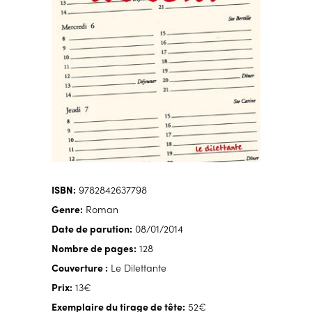
ISBN:
9782842637798
Genre:
Roman
Date de parution:
08/01/2014
Nombre de pages:
128
Couverture :
Le Dilettante
Prix:
13€
Exemplaire du tirage de tête:
52€