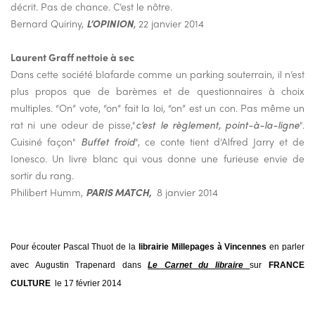
décrit. Pas de chance. C’est le nôtre.
Bernard Quiriny,
L’OPINION
,
22 janvier 2014
Laurent Graff nettoie à sec
Dans cette société blafarde comme un parking souterrain, il n’est
plus propos que de barèmes et de questionnaires à choix
multiples. “On” vote, “on” fait la loi, “on” est un con. Pas même un
rat ni une odeur de pisse,"
c’est le règlement, point-à-la-ligne
".
Cuisiné façon"
Buffet froid
", ce conte tient d’Alfred Jarry et de
Ionesco. Un livre blanc qui vous donne une furieuse envie de
sortir du rang.
Philibert Humm,
PARIS MATCH,
8 janvier 2014
Pour écouter Pascal Thuot de la
librairie Millepages à Vincennes
en parler
avec Augustin Trapenard dans
Le Carnet du libraire
sur
FRANCE
CULTURE
le 17 février 2014