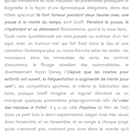
qui est transformé en loisir industriel: les partenaires pratiquent la
bagatelle à la façon d’une šymnastique obligatoire, dans des
hôtels spéciaux."
Ils font l’amour pendant deux heures avec une
pause à la moitié du temps
, écrit Graff.
Pendant la pause, ils
s’hydratent et se détendent.
"Romantisme, quand tu nous tiens…
Toute notre quotidienneté est ainsi passée au scanner d’un ton
égal, avec un humour noir qui fait froid dans le dos et une
coloration fantastique plus ou moins franche selon les textes : les
ascenseurs dans les immeubles de verre, les contrats
d’assurance, le flicage orwellien des automobilistes, le
divertissement façon Disney ("
Depuis que les casinos pour
enfants ont ouvert, la fréquentation a augmenté de trente pour
cen
t"), les compétitions sportives, et même la fabrication des
livres, puisque Graff imagine un logiciel d’écriture où on
manipule quelques paramètres préprogrammés afin de"
créer
des histoires à l’infini
". Il y a un côté
Playtime
(le film de Tati)
dans ce petit livre à demi-expérimental, inégal mais très réussi
dans l’ensemble, et on l’ensemble, et on songe à chaque page
qu’on n’aimerait pas, vraiment pas vivre dans le monde qu’il