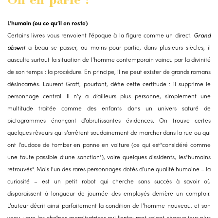
On en parle :
L’humain (ou ce qu’il en reste)
Certains livres vous renvoient l’époque à la figure comme un direct.
Grand
absent
a beau se passer, au moins pour partie, dans plusieurs siècles, il
ausculte surtout la situation de l’homme contemporain vaincu par la divinité
de son temps : la procédure. En principe, il ne peut exister de grands romans
désincarnés. Laurent Graff, pourtant, défie cette certitude : il supprime le
personnage central. Il n’y a d’ailleurs plus personne, simplement une
multitude traitée comme des enfants dans un univers saturé de
pictogrammes énonçant d’abrutissantes évidences. On trouve certes
quelques rêveurs qui s’arrêtent soudainement de marcher dans la rue ou qui
ont l’audace de tomber en panne en voiture (ce qui est"considéré comme
une faute passible d’une sanction"), voire quelques dissidents, les"humains
retrouvés". Mais l’un des rares personnages dotés d’une qualité humaine – la
curiosité – est un petit robot qui cherche sans succès à savoir où
disparaissent à longueur de journée des employés derrière un comptoir.
L’auteur décrit ainsi parfaitement la condition de l’homme nouveau, et son
voeu : que les chaînes moralisatrices qui l’entourent soient chaque jour plus