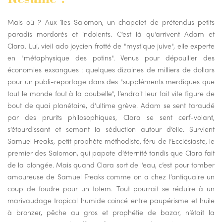
Résumé :
Mais où ? Aux îles Salomon, un chapelet de prétendus petits
paradis mordorés et indolents. C’est là qu’arrivent Adam et
Clara. Lui, vieil ado joycien frotté de "mystique juive", elle experte
en "métaphysique des potins". Venus pour dépouiller des
économies exsangues : quelques dizaines de milliers de dollars
pour un publi-reportage dans des "suppléments merdiques que
tout le monde fout à la poubelle", l’endroit leur fait vite figure de
bout de quai planétaire, d’ultime grève. Adam se sent taraudé
par des prurits philosophiques, Clara se sent cerf-volant,
s’étourdissant et semant la séduction autour d’elle. Survient
Samuel Freaks, petit prophète méthodiste, féru de l’Ecclésiaste, le
premier des Salomon, qui papote d’éternité tandis que Clara fait
de la plongée. Mais quand Clara sort de l’eau, c’est pour tomber
amoureuse de Samuel Freaks comme on a chez l’antiquaire un
coup de foudre pour un totem. Tout pourrait se réduire à un
marivaudage tropical humide coincé entre paupérisme et huile
à bronzer, pêche au gros et prophétie de bazar, n’était la