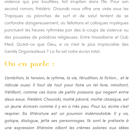
violence qui, par bouffées, fait irruption dans l’île. Pour son
second roman, Frédéric Chouraki nous offre une virée sous les
Tropiques où planches de surf et de salut tentent de se
confondre dangereusement, où fellations et colloques mystiques
ponctuent les heures rythmées par des à-coups de violence ou
des poussées de palabres religieuses. Entre Hassidisme et Club
Med. Qu’est-ce que Dieu, si ce n’est le plus implacable des
Gentils Organisateurs ? La foi est notre écran total.
On en parle :
L’ambition, la tension, le rythme, la vie, l’érudition, la fiction… et le
ridicule aussi. Il faut de tout pour faire un tel livre, miroitant,
frétillant, comme ces bans de petits poissons qui nagent entre
deux eaux. Frédéric Chouraki, moitié jobard, moitié classique, est
un jeune écrivain comme il y en a très peu. Pour lui, écrire c’est
respirer. Sa littérature est un poumon indémodable. Il y va,
galope, dialogue, jette ses personnages. Ils sont le prétexte à
une expression littéraire alliant les crèmes solaires aux idées