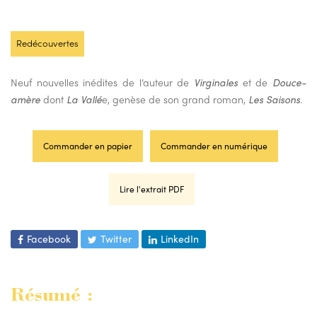
Redécouvertes
Neuf nouvelles inédites de l’auteur de
Virginales
et de
Douce-
amère
dont
La Vallé
e, genèse de son grand roman,
Les Saisons
.
Commander en papier
Commander en numérique
Lire l'extrait PDF
Facebook
Twitter
LinkedIn
Résumé :