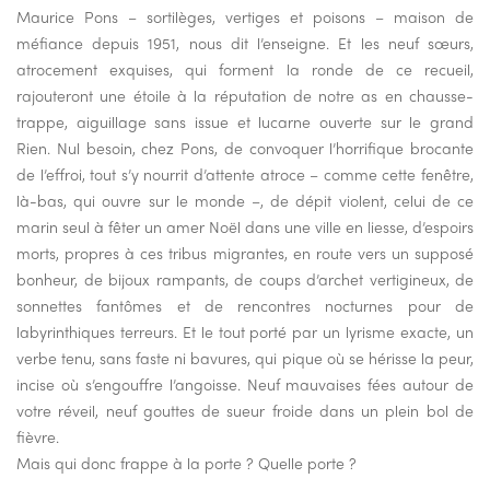
Maurice Pons – sortilèges, vertiges et poisons – maison de
méfiance depuis 1951, nous dit l’enseigne. Et les neuf sœurs,
atrocement exquises, qui forment la ronde de ce recueil,
rajouteront une étoile à la réputation de notre as en chausse-
trappe, aiguillage sans issue et lucarne ouverte sur le grand
Rien. Nul besoin, chez Pons, de convoquer l’horrifique brocante
de l’effroi, tout s’y nourrit d’attente atroce – comme cette fenêtre,
là-bas, qui ouvre sur le monde –, de dépit violent, celui de ce
marin seul à fêter un amer Noël dans une ville en liesse, d’espoirs
morts, propres à ces tribus migrantes, en route vers un supposé
bonheur, de bijoux rampants, de coups d’archet vertigineux, de
sonnettes fantômes et de rencontres nocturnes pour de
labyrinthiques terreurs. Et le tout porté par un lyrisme exacte, un
verbe tenu, sans faste ni bavures, qui pique où se hérisse la peur,
incise où s’engouffre l’angoisse. Neuf mauvaises fées autour de
votre réveil, neuf gouttes de sueur froide dans un plein bol de
fièvre.
Mais qui donc frappe à la porte ? Quelle porte ?