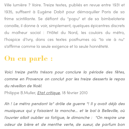
Ville lumière ? Voire. Treize textes, publiés en revue entre 1931 et
1935, suffisent à Eugène Dabit pour démaquiller Paris de sa
frime scintillante. Se défiant du "popu" et de sa bimbeloterie
canaille, il donne à voir, simplement, quelques épicentres discrets
du malheur social : l’Hôtel du Nord, les couloirs du métro,
l’hospice d’Ivry, dans ces textes posthumes où "la vie à nu"
s’affirme comme la seule exigence et la seule honnêteté.
On en parle :
Voici treize petits trésors pour conclure la période des fêtes,
comme en Provence on conclut par les treize desserts le repas
du réveillon de Noël
.
Philippe B.Muller,
Etat critique
, 18 février 2010
Ah ! Le métro pendant la" drôle de guerre "! Il y avait déjà des
musiqueux qui y faisaient la manche… et le bal à Belleville, où
l’ouvrier allait oublier sa fatigue, le dimanche : "
On respire une
odeur de bière et de menthe verte, de sueur, de parfum bon