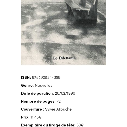
ISBN:
9782905344359
Genre:
Nouvelles
Date de parution:
20/02/1990
Nombre de pages:
72
Couverture :
Sylvie Allouche
Prix:
11.43€
Exemplaire du tirage de tête:
30€