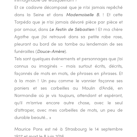
Et ce cadavre décomposé que je n’ai jamais repêché
dans la Seine et dans
Mademoiselle B.
! Et cette
Torpédo que je n’ai jamais dévoré pièce par pièce et
par amour, dans
Le Festin de Sébastien
! Et ma chère
Agathe que j’ai retrouvé dans sa petite robe rose,
pleurant au bord de sa tombe au lendemain de ses
funérailles (
Douce-Amère
).
Tels sont quelques événements et personnages que j’ai
connus ou imaginés – mais surtout écrits, décrits,
façonnés de mots en mots, de phrases en phrases. Et
à la main ! Un peu comme le vannier façonne ses
paniers et ses corbeilles au Moulin d’Andé, en
Normandie où je vis toujours, attendant et espérant,
qu’il m’arrive encore autre chose, avec le seul
d’attraper, avec mes corbeilles de mots, un peu de
durable beauté… »
Maurice Pons est né à Strasbourg le 14 septembre
1927 et mort le 8 juin 2016.