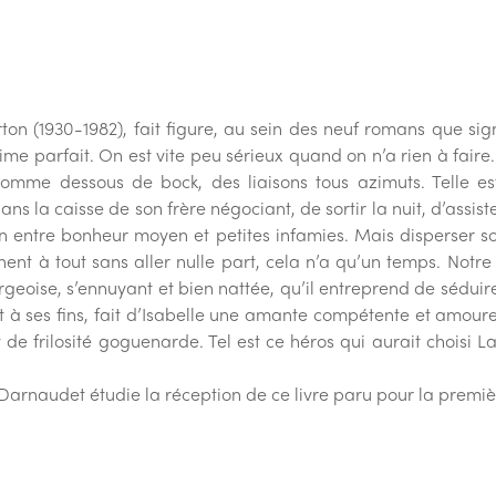
rton (1930-1982), fait figure, au sein des neuf romans que s
rime parfait. On est vite peu sérieux quand on n’a rien à fai
comme dessous de bock, des liaisons tous azimuts. Telle est
ns la caisse de son frère négociant, de sortir la nuit, d’assi
in entre bonheur moyen et petites infamies. Mais disperser so
gnent à tout sans aller nulle part, cela n’a qu’un temps. Notr
urgeoise, s’ennuyant et bien nattée, qu’il entreprend de séduir
ent à ses fins, fait d’Isabelle une amante compétente et amour
e frilosité goguenarde. Tel est ce héros qui aurait choisi La 
Darnaudet étudie la réception de ce livre paru pour la premièr