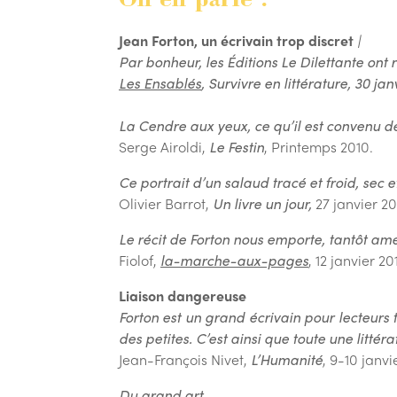
On en parle :
Jean Forton, un écrivain trop discret
|
Par bonheur, les Éditions Le Dilettante ont
Les Ensablés
, Survivre en littérature,
30 jan
La Cendre aux yeux, ce qu’il est convenu de
Serge Airoldi,
Le Festin
, Printemps 2010.
Ce portrait d’un salaud tracé et froid, sec 
Olivier Barrot,
Un livre un jour,
27 janvier 2
Le récit de Forton nous emporte, tantôt ame
Fiolof,
la-marche-aux-pages
, 12 janvier 20
Liaison dangereuse
Forton est un grand écrivain pour lecteurs 
des petites. C’est ainsi que toute une littérat
Jean-François Nivet,
L’Humanité
, 9-10 janvi
Du grand art.