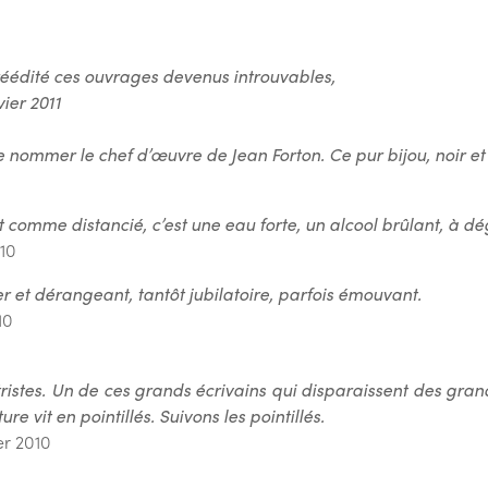
 réédité ces ouvrages devenus introuvables,
vier 2011
 nommer le chef d’œuvre de Jean Forton. Ce pur bijou, noir et
et comme distancié, c’est une eau forte, un alcool brûlant, à dé
010
r et dérangeant, tantôt jubilatoire, parfois émouvant.
10
tristes. Un de ces grands écrivains qui disparaissent des gra
ure vit en pointillés. Suivons les pointillés.
er 2010