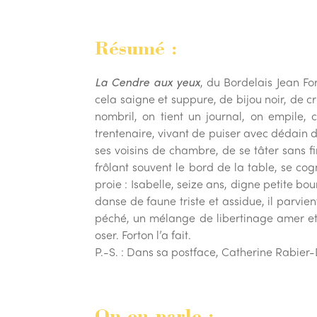
Résumé :
La Cendre aux yeux
, du Bordelais Jean Fo
cela saigne et suppure, de bijou noir, de c
nombril, on tient un journal, on empile, 
trentenaire, vivant de puiser avec dédain da
ses voisins de chambre, de se tâter sans f
frôlant souvent le bord de la table, se co
proie : Isabelle, seize ans, digne petite bo
danse de faune triste et assidue, il parvi
péché, un mélange de libertinage amer et d
oser. Forton l’a fait.
P.-S. : Dans sa postface, Catherine Rabier-