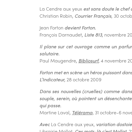
La Cendre aux yeux
est sans doute le chef
Christian Robin,
Courrier Français
, 30 octo
Jean Forton
devient Forton.
François Darnaudet
, Liste 813,
novembre 2
Il plane sur cet ouvrage comme un parfum 
salutaire.
Paul Maugendre
,
Bibliosurf
,
4 novembre 2
Forton met en scène un héros puissant dans u
L’Indicateur,
28 octobre 2009
Dans ses nouvelles (cruelles) comme dan
souple, serein, où pointent un désenchante
qui passe.
Martine Laval
,
Télérama,
31 octobre-6 no
Avec
La Cendre aux yeux,
variation dostoie
Librairie Mollat,
Ces mots-là c’est Mollat
, 