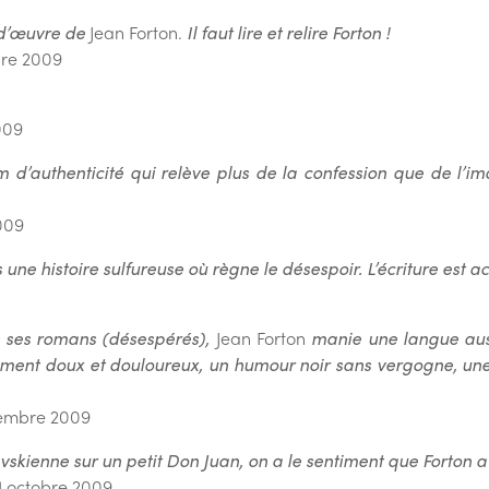
 d’œuvre de
Jean Forton.
Il faut lire et relire Forton !
bre 2009
009
d’authenticité qui relève plus de la confession que de l’ima
009
ne histoire sulfureuse où règne le désespoir. L’écriture est ac
s ses romans (désespérés),
Jean Forton
manie une langue auss
ment doux et douloureux, un humour noir sans vergogne, une 
vembre 2009
vskienne sur un petit Don Juan, on a le sentiment que Forton a
21 octobre 2009