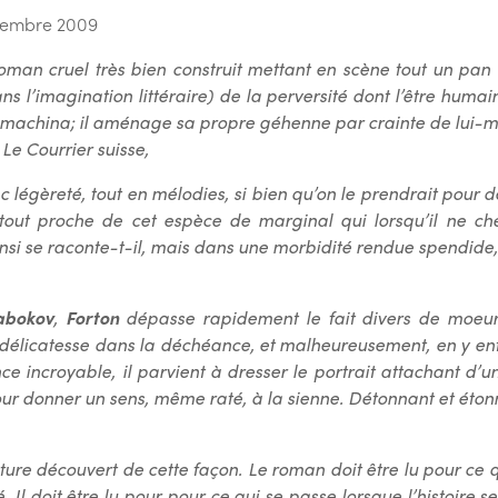
cembre 2009
oman cruel très bien construit mettant en scène tout un pan (q
s l’imagination littéraire) de la perversité dont l’être huma
ex machina; il aménage sa propre géhenne par crainte de lui-
Le Courrier suisse,
 légèreté, tout en mélodies, si bien qu’on le prendrait pour d
 tout proche de cet espèce de marginal qui lorsqu’il ne c
Ainsi se raconte-t-il, mais dans une morbidité rendue spendide, p
abokov
,
Forton
dépasse rapidement le fait divers de moeurs
élicatesse dans la déchéance, et malheureusement, en y ent
nce incroyable, il parvient à dresser le portrait attachant d
 pour donner un sens, même raté, à la sienne. Détonnant et éto
iture découvert de cette façon. Le roman doit être lu pour ce q
 Il doit être lu pour pour ce qui se passe lorsque l’histoire 