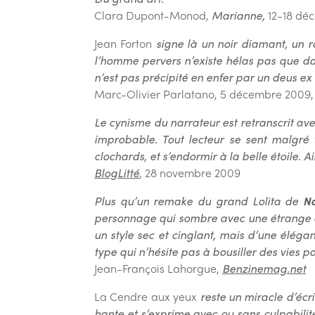
Clara Dupont-Monod,
Marianne,
12-18 dé
Jean Forton
signe là un noir diamant, un r
l’homme pervers n’existe hélas pas que dan
n’est pas précipité en enfer par un deus 
Marc-Olivier Parlatano, 5 décembre 2009,
Le cynisme du narrateur est retranscrit avec
improbable. Tout lecteur se sent malgré
clochards, et s’endormir à la belle étoile. 
BlogLitté
, 28 novembre 2009
Plus qu’un remake du grand Lolita de
N
personnage qui sombre avec une étrange d
un style sec et cinglant, mais d’une éléga
type qui n’hésite pas à bousiller des vies
Jean-François Lahorgue,
Benzinemag.net
La Cendre aux yeux
reste un miracle d’écr
hante et s’exprime avec ou sans culpabilité.