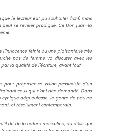
ue le lecteur eût pu souhaiter fictif, mais
in peut se révéler prodigue. Ce Don Juan-là
même.
e l’innocence feinte ou une plaisanterie très
herche pas de femme va discuter avec les
ar la qualité de l’écriture, avant tout.
 pour proposer sa vision pessimiste d’un
raînant ceux qui n’ont rien demandé. Dans
’un cynique dégueulasse, le genre de pauvre
nnant, et résolument contemporain.
u’il dit de la nature masculine, du désir qui
se termine et qu’on se retrouve seul avec son