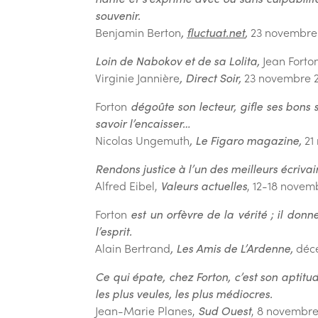
souvenir.
Benjamin Berton
,
fluctuat.net
,
23 novembre
Loin de Nabokov et de sa Lolita,
Jean Forto
Virginie Jannière
, Direct Soir,
23 novembre 
Forton
dégoûte son lecteur, gifle ses bons 
savoir l’encaisser…
Nicolas Ungemuth
, Le Figaro magazine,
21
Rendons justice à l’un des meilleurs écrivai
Alfred Eibel,
Valeurs actuelles
, 12-18 nove
Forton
est un orfèvre de la vérité ; il don
l’esprit.
Alain Bertrand
, Les Amis de L’Ardenne,
déc
Ce qui épate, chez Forton, c’est son aptitu
les plus veules, les plus médiocres.
Jean-Marie Planes,
Sud Ouest
, 8 novembr