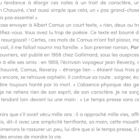
 eu tendance à élargir ces notes à un trait de caractère, un
 Chauviré, c’est aussi simple que cela, un « pas grand-chose 
is pas essentiel ».
 » ose envoyer à Albert Camus un court texte, « rien, deux ou t
fiez-vous. Vous avez lu trop de poésie. Ce texte est bourré d
i resurgissait ! Certes, ces mots de Camus m’ont fait plaisir, 
vail, il me fallait nourrir ma famille. » Son premier roman,
Par
s ouvriers, est publié en 1958 chez Gallimard, sous les auspic
 à elle ses amis : en 1959, l’écrivain voyageur Jean Reverzy, a
hauviré, Camus, Reverzy – étrange lien – étaient tous trois 
encore, se retrouve orphelin. Il continue sa route : soigner, écr
ire toujours hanté par la mort. « L’absence physique des g
e ne retiens rien de son esprit, de son caractère. Je ne song
, tendant loin devant lui une main : « Le temps presse sans cess
rs que s’il avait vécu mille ans : il a approché mille vies, aff
, dit-il avec une simplicité terrifiante, sa main, cette mouette
 aimerions le rassurer un peu, lui dire que si le temps presse, i
des envies de mordre la vie.