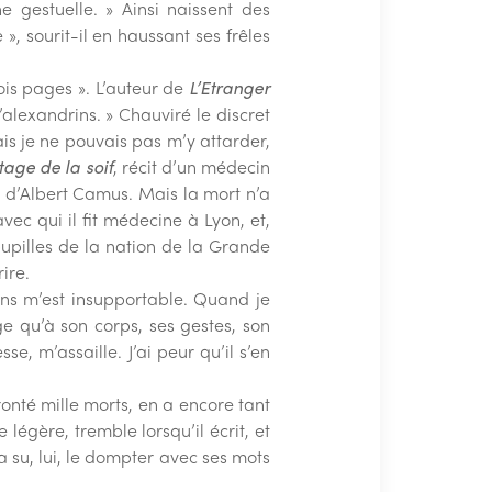
e gestuelle. » Ainsi naissent des
», sourit-il en haussant ses frêles
rois pages ». L’auteur de
L’Etranger
’alexandrins. » Chauviré le discret
mais je ne pouvais pas m’y attarder,
tage de la soif
, récit d’un médecin
es d’Albert Camus. Mais la mort n’a
vec qui il fit médecine à Lyon, et,
pupilles de la nation de la Grande
ire.
ens m’est insupportable. Quand je
e qu’à son corps, ses gestes, son
e, m’assaille. J’ai peur qu’il s’en
ronté mille morts, en a encore tant
 légère, tremble lorsqu’il écrit, et
l a su, lui, le dompter avec ses mots