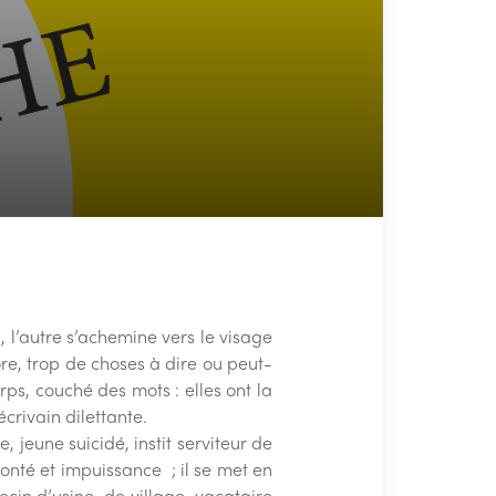
, l’autre s’achemine vers le visage
ncore, trop de choses à dire ou peut-
rps, couché des mots : elles ont la
crivain dilettante.
, jeune suicidé, instit serviteur de
bonté et impuissance ; il se met en
cin d’usine, de village, vacataire