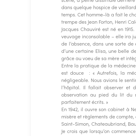
dans quelque hospice de vieillar
temps. Cet homme-là a fait le choi
trempe des Jean Forton, Henri Ca
Jacques Chauviré est né en 1915. 
veuvage inconsolable – elle ira j
de l’absence, dans une sorte de
d’une certaine Elisa, une belle 
grâce au voeu de sa mère et intèg
Entre la pratique de la médecine e
est douce : « Autrefois, la méde
négligeable. Nous avions le sent
l’hôpital. Il fallait observer et
observation au pied du lit du 
parfaitement écrits. »
En 1942, il ouvre son cabinet à Neu
misère et règlements de compte, des
Saint-Simon, Chateaubriand, Baude
Je crois que lorsqu’on commence 