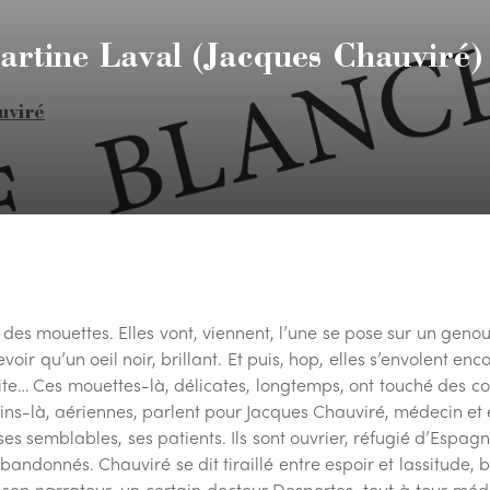
rtine Laval (Jacques Chauviré)
uviré
es mouettes. Elles vont, viennent, l’une se pose sur un genou
evoir qu’un oeil noir, brillant. Et puis, hop, elles s’envolent e
ite… Ces mouettes-là, délicates, longtemps, ont touché des co
ns-là, aériennes, parlent pour Jacques Chauviré, médecin et é
ses semblables, ses patients. Ils sont ouvrier, réfugié d’Espagne
andonnés. Chauviré se dit tiraillé entre espoir et lassitude, 
 son narrateur, un certain docteur Desportes, tout à tour méde