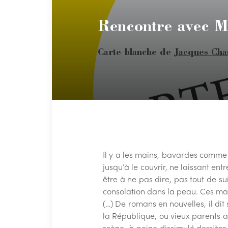
Rencontre avec Ma
Carte blanche de
Jacques Cha
Il y a les mains, bavardes comme d
jusqu’à le couvrir, ne laissant entr
être à ne pas dire, pas tout de su
consolation dans la peau. Ces mai
(…) De romans en nouvelles, il dit 
la République, ou vieux parents ab
scène, à peine dissimulé derrière