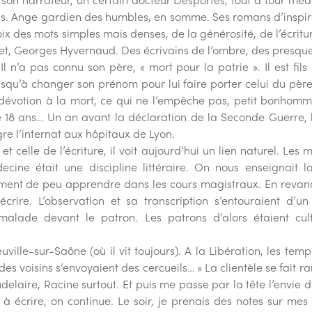
ds. Ange gardien des humbles, en somme. Ses romans d’inspir
x des mots simples mais denses, de la générosité, de l’écritu
let, Georges Hyvernaud. Des écrivains de l’ombre, des presqu
Il n’a pas connu son père, « mort pour la patrie ». Il est fi
usqu’à changer son prénom pour lui faire porter celui du père
 dévotion à la mort, ce qui ne l’empêche pas, petit bonho
de 18 ans… Un an avant la déclaration de la Seconde Guerre
re l’internat aux hôpitaux de Lyon.
t celle de l’écriture, il voit aujourd’hui un lien naturel. Les 
cine était une discipline littéraire. On nous enseignait l
iment de peu apprendre dans les cours magistraux. En revanch
 décrire. L’observation et sa transcription s’entouraient d’un
malade devant le patron. Les patrons d’alors étaient cult
ville-sur-Saône (où il vit toujours). A la Libération, les temps 
 voisins s’envoyaient des cercueils… » La clientèle se fait rare. 
laire, Racine surtout. Et puis me passe par la tête l’envie d
à écrire, on continue. Le soir, je prenais des notes sur mes 