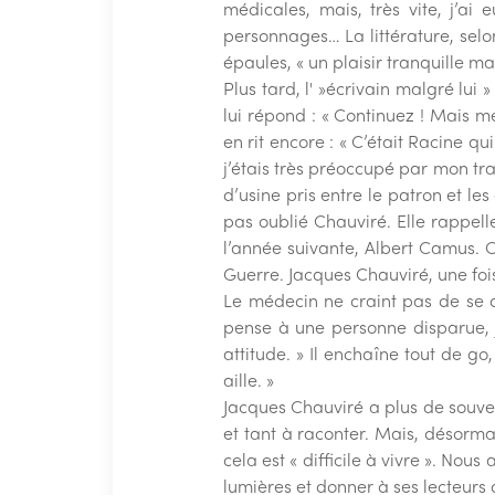
médicales, mais, très vite, j’ai
personnages… La littérature, selon
épaules, « un plaisir tranquille ma
Plus tard, l' »écrivain malgré lui
lui répond : « Continuez ! Mais mé
en rit encore : « C’était Racine qu
j’étais très préoccupé par mon tra
d’usine pris entre le patron et le
pas oublié Chauviré. Elle rappelle
l’année suivante, Albert Camus. C
Guerre. Jacques Chauviré, une fois 
Le médecin ne craint pas de se d
pense à une personne disparue, j
attitude. » Il enchaîne tout de go
aille. »
Jacques Chauviré a plus de souveni
et tant à raconter. Mais, désormais
cela est « difficile à vivre ». Nous
lumières et donner à ses lecteurs 