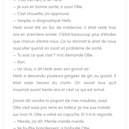
— Je suis en bonne santé, a souri Ollie.
— C’est chouette, j’ai approuvé.
— Herpès, a diagnostiqué Herb.
Herb avait été en fac de médecine. Il était resté trois
ans en première année. C’était beaucoup plus d’études
que chacun d’entre nous. Ça lui donnait le droit de nous
ausculter quand on avait un problème de santé.
— Tu sais ce que c’est ? m’a demandé Ollie.
— Non.
— Un virus, a dit Herb avec son grand air.
Herb a descendu plusieurs gorgées de gin au goulot. Il
était onze heures du matin. On savait tous qu’il
mourrait avant trente ans et c’est ce qui est arrivé.
J’avais dû vendre la plupart de mes meubles, aussi
Ollie s’est assis par terre en tailleur. Je me suis installé
sur mon lit. Ollie a retiré sa capuche. Et il m’a regardé.
— Merde, j’ai dit. Merde merde merde.
— Ve fouffre hatrofement, a bafouillé Ollie.