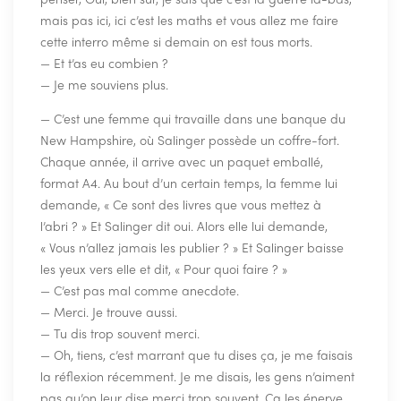
mais pas ici, ici c’est les maths et vous allez me faire
cette interro même si demain on est tous morts.
— Et t’as eu combien ?
— Je me souviens plus.
— C’est une femme qui travaille dans une banque du
New Hampshire, où Salinger possède un coffre-fort.
Chaque année, il arrive avec un paquet emballé,
format A4. Au bout d’un certain temps, la femme lui
demande, « Ce sont des livres que vous mettez à
l’abri ? » Et Salinger dit oui. Alors elle lui demande,
« Vous n’allez jamais les publier ? » Et Salinger baisse
les yeux vers elle et dit, « Pour quoi faire ? »
— C’est pas mal comme anecdote.
— Merci. Je trouve aussi.
— Tu dis trop souvent merci.
— Oh, tiens, c’est marrant que tu dises ça, je me faisais
la réflexion récemment. Je me disais, les gens n’aiment
pas qu’on leur dise merci trop souvent. Ça les énerve.