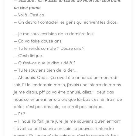
— Solitude : n.f. Passer la soirée de Noël tout seul dans
un ciné porno.
— Voilà. C’est ça.
— On devrait contacter les gens qui écrivent les dicos.
— Je me souviens bien de la dernière fois.
— Ça va faire douze ans.
— Tu te rends compte ? Douze ans ?
— C’est dingue.
— Qu’est-ce que je disais déjà ?
— Tu te souviens bien de la der…
— Ah ouais. Ouais. Ça avait été annoncé un mercredi
soir. Et le lendemain matin, j’avais une interro de maths.
Je me disais, pff ça va être annulé, allez, il peut pas
nous coller une interro alors que là-bas c’est en train de
péter, c’est pas possible, ce serait pas logique.
— Et ?
— Il nous l’a fait. Je te jure. Je me souviens qu’en entrant
il avait ce petit sourire en coin. Je pouvais l’entendre
penser, Oui, bien sûr, je sais que c’est la guerre là-bas,