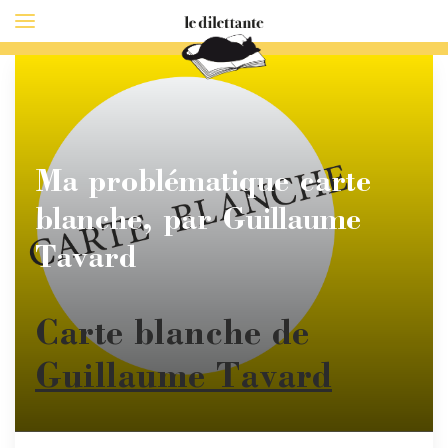
Ma problématique carte
blanche, par Guillaume
Tavard
Carte blanche de
Guillaume Tavard