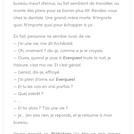
bureau meurt d’ennui, ou fait semblant de travailler, ou
monte des plans pour se barrer plus tôt. Rendez-vous
chez le dentiste. Une grand-mère morte. N’importe
quoi. N’importe quoi pour échapper à ça.
En fait, personne ne semble avoir de vie.
— J’ai une vie, me dit Archibald.
— Oh, vraiment ? dis-je, comme si je le croyais.
— Ouais, quand je joue à
Everquest
toute la nuit, je
t’assure, c’est ma vie. Et c’est génial.
— Génial, dis-je, effrayé.
— J’ai plein d’amis sur
Everquest
.
— Et tu les vois en vrai parfois ?
— Quel intérêt ?
— …
— Et toi alors ? T’as une vie ?
— Je… j’en sais rien, je réponds, et je retourne à mon
bureau.
J’avais appelé ça
Préhistoire
(ce titre ne m’a jamais