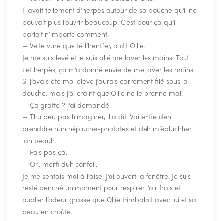
Il avait tellement d’herpès autour de sa bouche qu’il ne
pouvait plus l’ouvrir beaucoup. C’est pour ça qu’il
parlait n’importe comment.
— Ve te vure que fé l’henffer, a dit Ollie.
Je me suis levé et je suis allé me laver les mains. Tout
cet herpès, ça m’a donné envie de me laver les mains.
Si j’avais été mal élevé j’aurais carrément filé sous la
douche, mais j’ai craint que Ollie ne le prenne mal.
— Ça gratte ? j’ai demandé.
— Thu peu pas himaginer, il a dit. Vai enfie deh
prenddre hun hépluche-phatates et deh m’épluchher
lah peauh.
— Fais pas ça.
— Oh, merfi duh confeil.
Je me sentais mal à l’aise. J’ai ouvert la fenêtre. Je suis
resté penché un moment pour respirer l’air frais et
oublier l’odeur grasse que Ollie trimbalait avec lui et sa
peau en croûte.