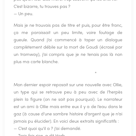
C’est bizarre, tu trouves pas ?
— Un peu.
Mais je ne trouvais pas de titre et puis, pour être franc,
ça me paraissait un peu limite, voire foutage de
gueule. Quand j’ai commencé à taper un dialogue
complètement débile sur la mort de Gaudi (écrasé par
un tramway), j’ai compris que je ne tenais pas là non
plus ma carte blanche.
————————————————-
*
Mon dernier espoir reposait sur une nouvelle avec Ollie,
un type qui se retrouve peu à peu avec de l’herpès
plein la figure (on ne sait pas pourquoi). Le narrateur
est un ami à Ollie mais entre eux il y a de l’eau dans le
gaz (à cause d’une sombre histoire d’argent que je n’ai
jamais pu élucider). En voici deux extraits significatifs :
— C’est quoi qu’il a ? j’ai demandé.
— Trois fois rien, a dit Herb.