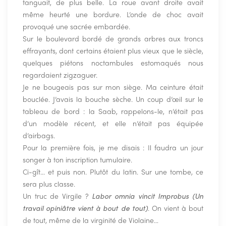
tanguait, de plus belle. La roue avant droite avait
même heurté une bordure. L’onde de choc avait
provoqué une sacrée embardée.
Sur le boulevard bordé de grands arbres aux troncs
effrayants, dont certains étaient plus vieux que le siècle,
quelques piétons noctambules estomaqués nous
regardaient zigzaguer.
Je ne bougeais pas sur mon siège. Ma ceinture était
bouclée. J’avais la bouche sèche. Un coup d’œil sur le
tableau de bord : la Saab, rappelons-le, n’était pas
d’un modèle récent, et elle n’était pas équipée
d’airbags.
Pour la première fois, je me disais : Il faudra un jour
songer à ton inscription tumulaire.
Ci-gît… et puis non. Plutôt du latin. Sur une tombe, ce
sera plus classe.
Un truc de Virgile ?
Labor omnia vincit Improbus (Un
travail opiniâtre vient à bout de tout)
. On vient à bout
de tout, même de la virginité de Violaine…