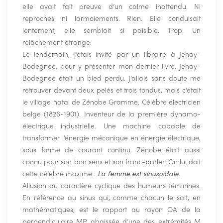
elle avait fait preuve d’un calme inattendu. Ni
reproches ni larmoiements. Rien. Elle conduisait
lentement, elle semblait si paisible. Trop. Un
relâchement étrange.
Le lendemain, j’étais invité par un libraire à Jehay-
Bodegnée, pour y présenter mon dernier livre. Jehay-
Bodegnée était un bled perdu. J’allais sans doute me
retrouver devant deux pelés et trois tondus, mais c’était
le village natal de Zénobe Gramme. Célèbre électricien
belge (1826-1901). Inventeur de la première dynamo-
électrique industrielle. Une machine capable de
transformer l’énergie mécanique en énergie électrique,
sous forme de courant continu. Zénobe était aussi
connu pour son bon sens et son franc-parler. On lui doit
cette célèbre maxime :
La femme est sinusoïdale
.
Allusion au caractère cyclique des humeurs féminines.
En référence au sinus qui, comme chacun le sait, en
mathématiques, est le rapport au rayon OA de la
perpendiculaire MP abaissée d’une des extrémités M