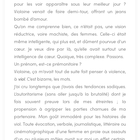
pour les voir apparaître sous leur meilleur jour ?
Violaine venait de faire demi-tour, offrant un jeans
bombé d’amour.
Qu’on me comprenne bien, ce n’était pas, une vision
réductrice, voire machiste, des femmes. Celle-ci était
même intelligente, qui plus est, et dûment pourvue d’un
cœur. Je veux dire par là, qu’elle avait surtout une
intelligence de cœur. Quoique, très complexe. Passons.
Un prénom, est-ce prémonitoire ?
Violaine, ça m’avait tout de suite fait penser à violence,
à
viol
. C’est bizarre, les mots.
J’ai cru longtemps que j’avais des tendances sadiques.
L’autoritarisme (sans aller jusqu’à la brutalité) dont je
fais souvent preuve lors de mes étreintes ; la
propension à agripper les parties charnues de ma
partenaire. Mon goût immodéré pour les histoires de
viol. Toute évocation, verbale, journalistique, littéraire ou
cinématographique d’une femme en proie aux assauts
d’un ou plusieurs mâles avait sur moi un effet certain.