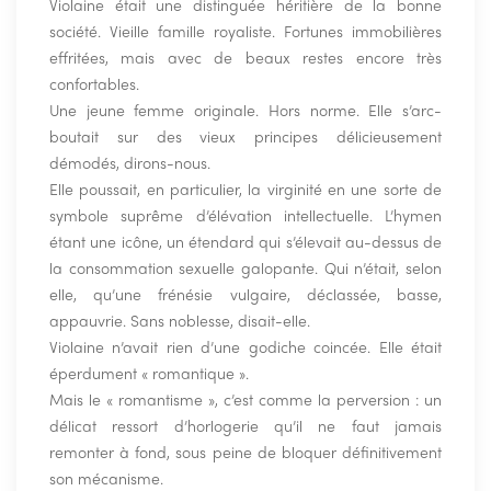
Violaine était une distinguée héritière de la bonne
société. Vieille famille royaliste. Fortunes immobilières
effritées, mais avec de beaux restes encore très
confortables.
Une jeune femme originale. Hors norme. Elle s’arc-
boutait sur des vieux principes délicieusement
démodés, dirons-nous.
Elle poussait, en particulier, la virginité en une sorte de
symbole suprême d’élévation intellectuelle. L’hymen
étant une icône, un étendard qui s’élevait au-dessus de
la consommation sexuelle galopante. Qui n’était, selon
elle, qu’une frénésie vulgaire, déclassée, basse,
appauvrie. Sans noblesse, disait-elle.
Violaine n’avait rien d’une godiche coincée. Elle était
éperdument « romantique ».
Mais le « romantisme », c’est comme la perversion : un
délicat ressort d’horlogerie qu’il ne faut jamais
remonter à fond, sous peine de bloquer définitivement
son mécanisme.