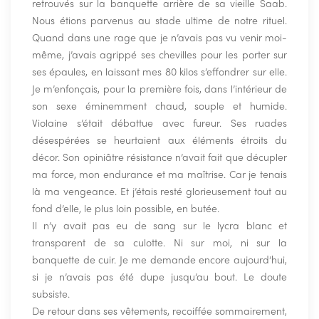
retrouvés sur la banquette arrière de sa vieille Saab.
Nous étions parvenus au stade ultime de notre rituel.
Quand dans une rage que je n’avais pas vu venir moi-
même, j’avais agrippé ses chevilles pour les porter sur
ses épaules, en laissant mes 80 kilos s’effondrer sur elle.
Je m’enfonçais, pour la première fois, dans l’intérieur de
son sexe éminemment chaud, souple et humide.
Violaine s’était débattue avec fureur. Ses ruades
désespérées se heurtaient aux éléments étroits du
décor. Son opiniâtre résistance n’avait fait que décupler
ma force, mon endurance et ma maîtrise. Car je tenais
là ma vengeance. Et j’étais resté glorieusement tout au
fond d’elle, le plus loin possible, en butée.
Il n’y avait pas eu de sang sur le lycra blanc et
transparent de sa culotte. Ni sur moi, ni sur la
banquette de cuir. Je me demande encore aujourd’hui,
si je n’avais pas été dupe jusqu’au bout. Le doute
subsiste.
De retour dans ses vêtements, recoiffée sommairement,