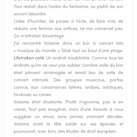
Tout restait dans l’ordre du fantasme, ou plutôt de son
savant désordre.
L’idée d’humilier, de passer à l’acte, de faire mal, de
réduire une femme aux orifices, ne me convenait pas.
Ça m’attristait davantage.
J’ai rencontré Violaine dans un bar à concert très
« musique du monde ». Situé tout au bout d’une plage.
L’Astrakan café
. Un endroit inoubliable. Comme tous les
endroits qu’on ne veut pas oublier. L’arrière-salle du bar
était joliment aménagée et tenait lieu de salle de
concert intimiste. Des groupes musicaux, parfois
connus, aux consonances latines, arabes, asiatiques,
hindoues ou corses.
Violaine était étudiante. Plutôt mignonne, pas à en
crever, faut pas exagérer, mais d’une beauté à vous
suggérer un envol, sans jamais vraiment décoller.
Violaine avait la tête solide sur ses épaules et
poursuivait, avec brio, des études de droit européen.