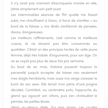
Il n’y avait pas vraiment d’escroquerie morale en elle,
j’étais simplement son petit jouet.
Les interminables séances de flirt qu’elle me faisait
subir, me chauffaient à blanc, à force de s’arrêter « au
bord de la falaise », ma libido s’enfiévrait de pensées,
disons, dangereuses.
Les meilleurs raffinements, c’est comme la meilleure
cuisine, ils ne doivent pas être consommés au
quotidien. C’était un des principes tacites de cette jeune
femme, déjà très habile d’arguments, pour son âge. On
ne se voyait pas plus de deux fois par semaine.
Au bout de six mois, Violaine poussait toujours la
perversité jusqu’à accepter de laisser non seulement
mes doigts tremblants, mais aussi ma verge caresser le
bord de son sexe. Elle tenait mon pénis d’une poigne
décidée. Contrôlait, au centimètre près, l’approche du
gland qui agaçait son clitoris, puis s’en chatouillait le
périnée, les petites lèvres.
J’étais au-dessus d’elle. Sur mes mains. Les coudes