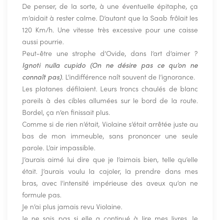
De penser, de la sorte, à une éventuelle épitaphe, ça
m’aidait à rester calme. D’autant que la Saab frôlait les
120 Km/h. Une vitesse très excessive pour une caisse
aussi pourrie.
Peut-être une strophe d’Ovide, dans l’art d’aimer ?
Ignoti nulla cupido (On ne désire pas ce qu’on ne
connaît pas)
. L’indifférence naît souvent de l’ignorance.
Les platanes défilaient. Leurs troncs chaulés de blanc
pareils à des cibles allumées sur le bord de la route.
Bordel, ça n’en finissait plus.
Comme si de rien n’était, Violaine s’était arrêtée juste au
bas de mon immeuble, sans prononcer une seule
parole. L’air impassible.
J’aurais aimé lui dire que je l’aimais bien, telle qu’elle
était. J’aurais voulu la cajoler, la prendre dans mes
bras, avec l’intensité impérieuse des aveux qu’on ne
formule pas.
Je n’ai plus jamais revu Violaine.
Je ne sais pas si elle a continué à lire mes livres. Je