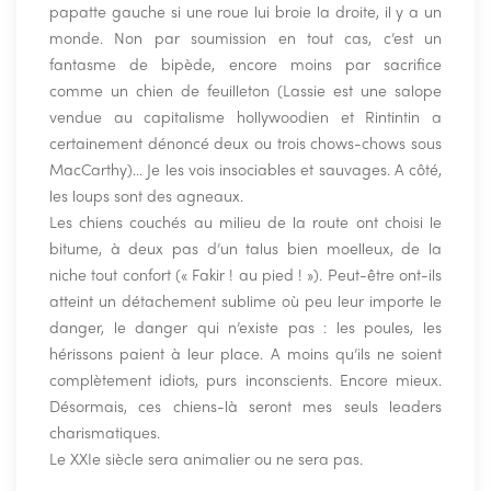
papatte gauche si une roue lui broie la droite, il y a un
monde. Non par soumission en tout cas, c’est un
fantasme de bipède, encore moins par sacrifice
comme un chien de feuilleton (Lassie est une salope
vendue au capitalisme hollywoodien et Rintintin a
certainement dénoncé deux ou trois chows-chows sous
MacCarthy)… Je les vois insociables et sauvages. A côté,
les loups sont des agneaux.
Les chiens couchés au milieu de la route ont choisi le
bitume, à deux pas d’un talus bien moelleux, de la
niche tout confort (« Fakir ! au pied ! »). Peut-être ont-ils
atteint un détachement sublime où peu leur importe le
danger, le danger qui n’existe pas : les poules, les
hérissons paient à leur place. A moins qu’ils ne soient
complètement idiots, purs inconscients. Encore mieux.
Désormais, ces chiens-là seront mes seuls leaders
charismatiques.
Le XXIe siècle sera animalier ou ne sera pas.