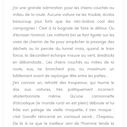
J’ai une grande admiration pour les chiens couchés au
milieu de la route. Aucune voiture ne les trouble, écolos
beaucoup plus forts que les néo-babas cool des
campagnes ! C’est à la bagnole de faire le détour. Ou
d’écraser l’animal. Les militants bio se font ligoter sur les
voies de chemin de fer pour empêcher le passage des
déchets ou la percée du tunnel mais, quand le train
fonce, ils décanillent écharpe mauve au vent, dredlocks
en débandade… Les chiens couchés au milieu de la
route, eux, ne bronchent pas, au maximum un
bâillement avant de replonger tête entre les pattes…
J’en connais un, retraité des troupeaux, qui tourne le
dos aux voitures, très politiquement incorrect,
abstentionniste même. Qu’une camionnette
d’alcoolique (le monde rural en est plein) déboule et lui
frôle son pelage de vieille moquette, il s’en moque :
c’est Gandhi réincarné en corniaud sacré… Chapeau.
De là à ce que le meilleur ami de l’homme tende la