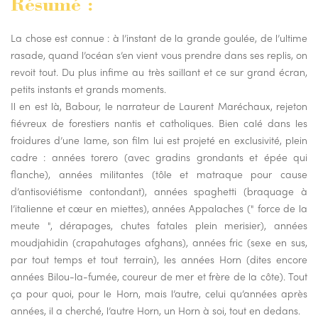
Résumé :
La chose est connue : à l’instant de la grande goulée, de l’ultime
rasade, quand l’océan s’en vient vous prendre dans ses replis, on
revoit tout. Du plus infime au très saillant et ce sur grand écran,
petits instants et grands moments.
Il en est là, Babour, le narrateur de Laurent Maréchaux, rejeton
fiévreux de forestiers nantis et catholiques. Bien calé dans les
froidures d’une lame, son film lui est projeté en exclusivité, plein
cadre : années torero (avec gradins grondants et épée qui
flanche), années militantes (tôle et matraque pour cause
d’antisoviétisme contondant), années spaghetti (braquage à
l’italienne et cœur en miettes), années Appalaches (" force de la
meute ", dérapages, chutes fatales plein merisier), années
moudjahidin (crapahutages afghans), années fric (sexe en sus,
par tout temps et tout terrain), les années Horn (dites encore
années Bilou-la-fumée, coureur de mer et frère de la côte). Tout
ça pour quoi, pour le Horn, mais l’autre, celui qu’années après
années, il a cherché, l’autre Horn, un Horn à soi, tout en dedans.