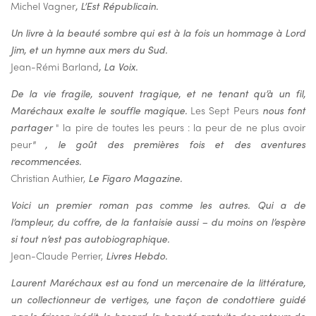
Michel Vagner
, L’Est Républicain.
Un livre à la beauté sombre qui est à la fois un hommage à Lord
Jim, et un hymne aux mers du Sud.
Jean-Rémi Barland
, La Voix.
De la vie fragile, souvent tragique, et ne tenant qu’à un fil,
Maréchaux exalte le souffle magique.
Les Sept Peurs
nous font
partager
" la pire de toutes les peurs : la peur de ne plus avoir
peur
" , le goût des premières fois et des aventures
recommencées.
Christian Authier,
Le Figaro Magazine.
Voici un premier roman pas comme les autres. Qui a de
l’ampleur, du coffre, de la fantaisie aussi – du moins on l’espère
si tout n’est pas autobiographique.
Jean-Claude Perrier,
Livres Hebdo.
Laurent Maréchaux est au fond un mercenaire de la littérature,
un collectionneur de vertiges, une façon de condottiere guidé
par le frisson inédit, le hasard, la beauté gratuite des retours de