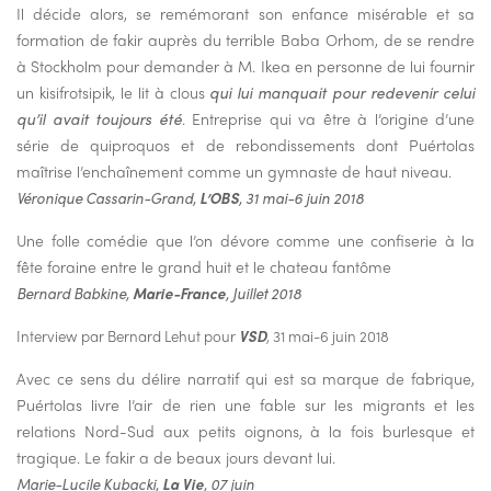
Il décide alors, se remémorant son enfance misérable et sa
formation de fakir auprès du terrible Baba Orhom, de se rendre
à Stockholm pour demander à M. Ikea en personne de lui fournir
un kisifrotsipik, le lit à clous
qui lui manquait pour redevenir celui
qu’il avait toujours été
. Entreprise qui va être à l’origine d’une
série de quiproquos et de rebondissements dont Puértolas
maîtrise l’enchaînement comme un gymnaste de haut niveau.
Véronique Cassarin-Grand,
L’OBS
, 31 mai-6 juin 2018
Une folle comédie que l’on dévore comme une confiserie à la
fête foraine entre le grand huit et le chateau fantôme
Bernard Babkine,
Marie-France
, Juillet 2018
Interview par Bernard Lehut pour
VSD
, 31 mai-6 juin 2018
Avec ce sens du délire narratif qui est sa marque de fabrique,
Puértolas livre l’air de rien une fable sur les migrants et les
relations Nord-Sud aux petits oignons, à la fois burlesque et
tragique. Le fakir a de beaux jours devant lui.
Marie-Lucile Kubacki,
La Vie
, 07 juin