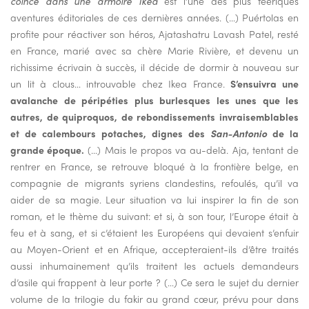
coincé dans une armoire Ikea
est l’une des plus féeriques
aventures éditoriales de ces dernières années. (…) Puértolas en
profite pour réactiver son héros, Ajatashatru Lavash Patel, resté
en France, marié avec sa chère Marie Rivière, et devenu un
richissime écrivain à succès, il décide de dormir à nouveau sur
un lit à clous… introuvable chez Ikea France.
S’ensuivra une
avalanche de péripéties plus burlesques les unes que les
autres, de quiproquos, de rebondissements invraisemblables
et de calembours potaches, dignes des
San-Antonio
de la
grande époque.
(…) Mais le propos va au-delà. Aja, tentant de
rentrer en France, se retrouve bloqué à la frontière belge, en
compagnie de migrants syriens clandestins, refoulés, qu’il va
aider de sa magie. Leur situation va lui inspirer la fin de son
roman, et le thème du suivant: et si, à son tour, l’Europe était à
feu et à sang, et si c’étaient les Européens qui devaient s’enfuir
au Moyen-Orient et en Afrique, accepteraient-ils d’être traités
aussi inhumainement qu’ils traitent les actuels demandeurs
d’asile qui frappent à leur porte ? (…) Ce sera le sujet du dernier
volume de la trilogie du fakir au grand cœur, prévu pour dans