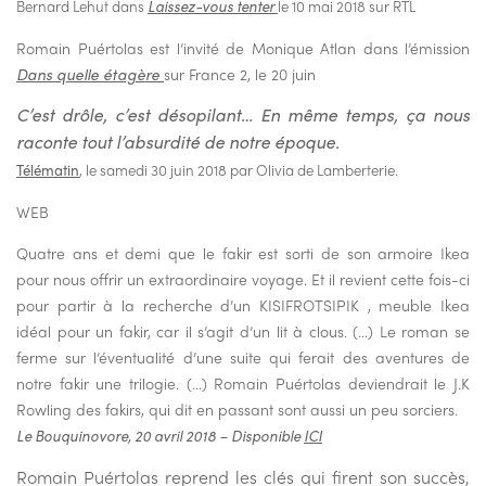
Bernard Lehut dans
Laissez-vous tenter
le 10 mai 2018 sur RTL
Romain Puértolas est l’invité de Monique Atlan dans l’émission
Dans quelle étagère
sur France 2, le 20 juin
C’est drôle, c’est désopilant… En même temps, ça nous
raconte tout l’absurdité de notre époque.
Télématin
, le samedi 30 juin 2018 par Olivia de Lamberterie.
WEB
Quatre ans et demi que le fakir est sorti de son armoire Ikea
pour nous offrir un extraordinaire voyage. Et il revient cette fois-ci
pour partir à la recherche d’un KISIFROTSIPIK , meuble Ikea
idéal pour un fakir, car il s’agit d’un lit à clous. (…)
Le roman se
ferme sur l’éventualité d’une suite qui ferait des aventures de
notre fakir une trilogie. (…)
Romain Puértolas deviendrait le J.K
Rowling des fakirs, qui dit en passant sont aussi un peu sorciers.
Le Bouquinovore, 20 avril 2018 – Disponible
ICI
Romain Puértolas reprend les clés qui firent son succès,