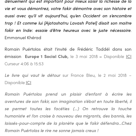
dénuement qui est important pour mieux saisir la richesse de la
vie et vous démontrez, votre fakir démontre avec son histoire et
aussi avec qu’il vit aujourd’hui, qu’en Occident on s’encombre
trop ! Et comme lui [Ajatashatru Lavash Patel] disait son maitre
fakir en Inde: essaie d’être heureux avec le juste nécessaire
.
Emmanuel Khérad
Romain Puértolas était l’invité de Frédéric Taddéï dans son
émission
Europe 1 Social Club,
le 3 mai 2018
–
Disponible
ICI
Curseur 4:06 à 15:53
Le livre qui vaut le détour
sur France Bleu, le 2 mai 2018 –
Disponible
ICI
Romain Puértolas prend un plaisir d’enfant à écrire les
aventures de son fakir, son imagination s’ébat en toute liberté, il
se permet toutes les facéties (…) On retrouve la touche
humaniste et l’on croise à nouveau des migrants, des bannis, les
laissés-pour-compte de la planète que le fakir défendra…Chez
Romain Puértolas le rire ne sonne jamais creux !