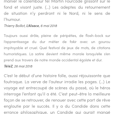
manier
le calembour tel Martin Fourcade
glissant sur le
fond et visant
juste.
(…)
Les adeptes du retournement
de
situation n’y perdront ni le Nord, ni
le sens de
l’humour.
Thierry Boillot,
L’Alsace
, 6 mai 2018
Toujours aussi drôle, pleine de péripéties, de flash-back sur
l’apprentissage du dur métier de fakir avec un gourou
impitoyable et cruel. Quel festival de jeux de mots, de citations
humoristiques. La satire devient même morale lorsqu’elle s’en
prend aux travers de notre monde occidental égoïste et dur.
TéléZ
, 26 mai 2018
C’est le début d’une histoire folle, aussi réjouissante que
foutraque. La verve de l’auteur irradie les pages. (…)
Le
voyage est entrecoupé de scènes du passé, où le héros
interroge l’enfant qu’il a été. C’est peut-être la meilleure
façon de se retrouver, de renouer avec cette part de rêve
engloutie par le succès. Il y a du Candide dans cette
errance philosophique, un Candide qui aurait mangé