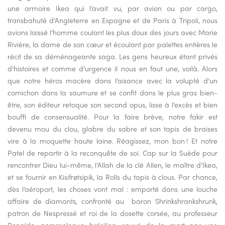
une armoire Ikea qui l’avait vu, par avion ou par cargo,
transbahuté d’Angleterre en Espagne et de Paris à Tripoli, nous
avions laissé l’homme coulant les plus doux des jours avec Marie
Rivière, la dame de son cœur et écoulant par palettes entières le
récit de sa déménageante saga. Les gens heureux étant privés
d’histoires et comme d’urgence il nous en faut une, voilà. Alors
que notre héros macère dans l’aisance avec la volupté d’un
cornichon dans la saumure et se confit dans le plus gras bien-
être, son éditeur retoque son second opus, lisse à l’excès et bien
bouffi de consensualité. Pour la faire brève, notre fakir est
devenu mou du clou, glabre du sabre et son tapis de braises
vire à la moquette haute laine. Réagissez, mon bon ! Et notre
Patel de repartir à la reconquête de soi. Cap sur la Suède pour
rencontrer Dieu lui-même, l’Allah de la clé Allen, le maître d’Ikea,
et se fournir en Kisifrøtsipik, la Rolls du tapis à clous. Par chance,
dès l’aéroport, les choses vont mal : emporté dans une louche
affaire de diamants, confronté au baron Shrinkshrankshrunk,
patron de Nespressé et roi de la dosette corsée, au professeur
Ronaldo, gemmologue brésilien, sauvé de la mort par une