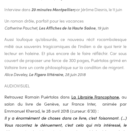
Interview dans
20 minutes Montpellier
par Jérôme Diesnis, le 11 juin
Un roman drôle, parfait pour les vacances
Catherine Pauchet,
Les Affiches de la Haute Saône
, 19 juin
Aussi loufoque qu’absurde, ce nouveau récit rocambolesque
mêlé aux souvenirs tragicomiques de l’indien a de quoi tenir le
lecteur en haleine. Et plus encore de le faire réfléchir. Car sous
couvert de proposer une farce de 300 pages, Puértolas grimé en
Voltaire livre un conte philosophique sur la condition de migrant.
Alice Develey,
Le Figaro littéraire
, 28 juin 2018
AUDIOVISUEL
Retrouvez Romain Puértolas dans
La Librairie Francophone
, au
salon du livre de Genève, sur France Inter, animée par
Emmanuel Kherad, le 28 avril 2018 (curseur: 6’30) :
Il y a énormément de choses dans ce livre, c’est foisonnant. (…)
Vous racontez le dénuement, c’est cela qui m’a intéressé, le