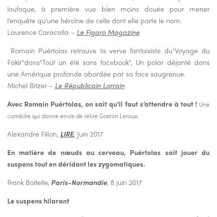
loufoque, à première vue bien moins douée pour mener
l’enquête qu’une héroïne de celle dont elle porte le nom.
Laurence Caracalla –
Le Figaro Magazine
Romain Puértolas retrouve la verve fantaisiste du"Voyage du
Fakir"dans"Tout un été sans facebook", Un polar déjanté dans
une Amérique profonde abordée par sa face saugrenue.
Michel Bitzer –
Le Républicain Lorrain
Avec Romain Puértolas, on sait qu’il faut s’attendre à tout !
Une
comédie qui donne envie de relire Gaston Leroux.
Alexandre Fillon,
LIRE
,
Juin 2017
En matière de nœuds au cerveau, Puértolas sait jouer du
suspens tout en déridant les zygomatiques.
Frank Boitelle,
Paris-Normandie
, 8 juin 2017
Le suspens hilarant