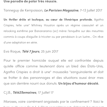
Une parodie de polar très réussie.
Tanneguy de Kerrpoisson,
Le Parisien Magazine
, 7-13 Juillet 2017
Un thriller drôle et loufoque, au cœur de l’Amérique profonde.
Agatha
Crispies, telle une" Whitney Houston après un régime cassoulet et un
relooking extrême par Bananarama (sic) mène l’enquête sur des meurtres
commis à coups d’aiguille à tricoter ou par pendaison à un lustre… On rêve
d’une adaptation en série.
Eva Roque,
Télé 7 Jours
, 25 juin 2017
Pour le pre­mier ho­mi­cide au­quel elle est confron­tée de­puis
qu’elle of­fi­cie comme lieu­te­nant dans un bled des États-Unis,
Aga­tha Cris­pies a droit à une" mous­saka "san­gui­no­lente et doit
se frot­ter à des per­son­nages et des si­tua­tions aussi énor mes
que son der­rière nourri aux do­nuts.
Un bijou d’hu­mour dé­calé.
C.J.B.,
Télé2Semaines
, 17 Juillet 17
Moroses, voire carrément angoissés par le confinement ? Voici le