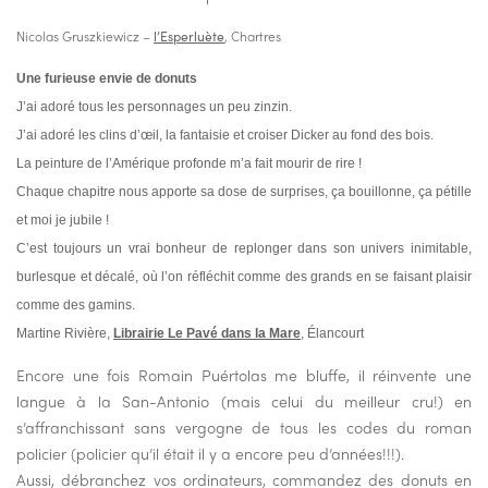
Nicolas Gruszkiewicz –
l’Esperluète
, Chartres
Une furieuse envie de donuts
J’ai adoré tous les personnages un peu zinzin.
J’ai adoré les clins d’œil, la fantaisie et croiser Dicker au fond des bois.
La peinture de l’Amérique profonde m’a fait mourir de rire !
Chaque chapitre nous apporte sa dose de surprises, ça bouillonne, ça pétille
et moi je jubile !
C’est toujours un vrai bonheur de replonger dans son univers inimitable,
burlesque et décalé, où l’on réfléchit comme des grands en se faisant plaisir
comme des gamins.
Martine Rivière,
Librairie Le Pavé dans la Mare
, Élancourt
Encore une fois Romain Puértolas me bluffe, il réinvente une
langue à la San-Antonio (mais celui du meilleur cru!) en
s’affranchissant sans vergogne de tous les codes du roman
policier (policier qu’il était il y a encore peu d’années!!!).
Aussi, débranchez vos ordinateurs, commandez des donuts en