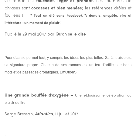
Ce roman est
touchant, léger et prenant.
Les tournures de
phrases sont
cocasses et bien menées
; les références drôles et
fouillées !
" Tout un été sans Facebook ": donuts, enquête, rire et
littérature : un moment de plaisir !
Publié le 29 mai 2047 par
Qu’on se le dise
Puértolas se permet tout, y compris les idées les plus folles. Sa fant aisie est
sa signature propre. Chacun de ses romans est un feu d’artifice de bons
mots et de passages drolatiques.
EmOtionS
Une grande bouffée d’oxygène –
Une éblouissante célébration du
plaisir de lire
Serge Bressan,
Atlantico
, 11 juillet 2017