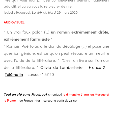
livre qu’il vous faut […] C’est complètement délirant, hautement
addictif, et ça va vous faire pleurer de rire.
Isabelle Raepsaet,
La Voix du Nord
, 29 mars 2020
AUDIOVISUEL
" Un vrai faux polar (…)
un roman extrêmement drôle,
extrêmement fantaisiste
"
" Romain Puértolas a le don du décalage (…) et pose une
question géniale: est ce qu’on peut résoudre un meurtre
avec l’aide de la littérature. " "C’est un livre sur l’amour
de la littérature. "
Olivia de Lamberterie – France 2 –
Télématin
–
curseur 1.57.20
Tout un été sans Facebook
chroniqué
le dimanche 21 mai au Masque et
la Plume
–
de France Inter – curseur à partir de 26’50