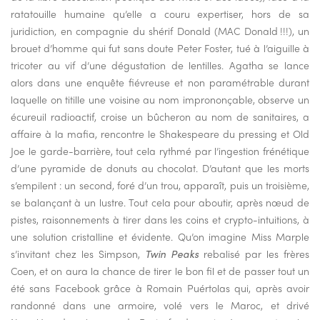
ratatouille humaine qu’elle a couru expertiser, hors de sa
juridiction, en compagnie du shérif Donald (MAC Donald !!!), un
brouet d’homme qui fut sans doute Peter Foster, tué à l’aiguille à
tricoter au vif d’une dégustation de lentilles. Agatha se lance
alors dans une enquête fiévreuse et non paramétrable durant
laquelle on titille une voisine au nom imprononçable, observe un
écureuil radioactif, croise un bûcheron au nom de sanitaires, a
affaire à la mafia, rencontre le Shakespeare du pressing et Old
Joe le garde-barrière, tout cela rythmé par l’ingestion frénétique
d’une pyramide de donuts au chocolat. D’autant que les morts
s’empilent : un second, foré d’un trou, apparaît, puis un troisième,
se balançant à un lustre. Tout cela pour aboutir, après nœud de
pistes, raisonnements à tirer dans les coins et crypto-intuitions, à
une solution cristalline et évidente. Qu’on imagine Miss Marple
s’invitant chez les Simpson,
Twin Peaks
rebalisé par les frères
Coen, et on aura la chance de tirer le bon fil et de passer tout un
été sans Facebook grâce à Romain Puértolas qui, après avoir
randonné dans une armoire, volé vers le Maroc, et drivé