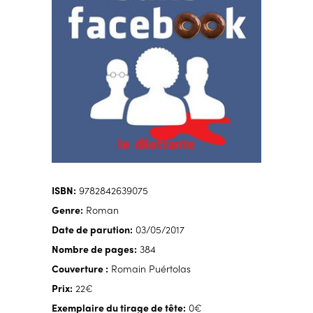
ISBN:
9782842639075
Genre:
Roman
Date de parution:
03/05/2017
Nombre de pages:
384
Couverture :
Romain Puértolas
Prix:
22€
Exemplaire du tirage de tête:
0€