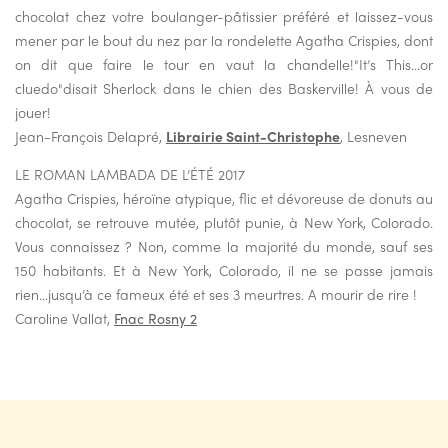
chocolat chez votre boulanger-pâtissier préféré et laissez-vous
mener par le bout du nez par la rondelette Agatha Crispies, dont
on dit que faire le tour en vaut la chandelle!"It’s This…or
cluedo"disait Sherlock dans le chien des Baskerville! À vous de
jouer!
Jean-François Delapré,
Librairie Saint-Christophe
, Lesneven
LE ROMAN LAMBADA DE L’ÉTÉ 2017
Agatha Crispies, héroïne atypique, flic et dévoreuse de donuts au
chocolat, se retrouve mutée, plutôt punie, à New York, Colorado.
Vous connaissez ? Non, comme la majorité du monde, sauf ses
150 habitants. Et à New York, Colorado, il ne se passe jamais
rien…jusqu’à ce fameux été et ses 3 meurtres. A mourir de rire !
Caroline Vallat,
Fnac Rosny 2