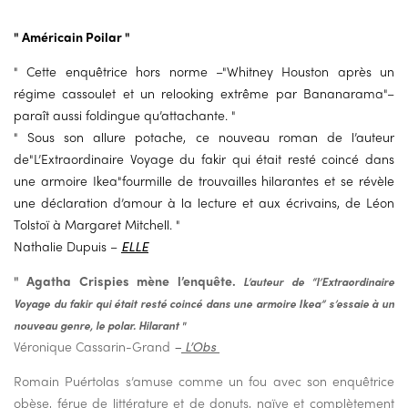
" Américain Poilar "
" Cette enquêtrice hors norme –"Whitney Houston après un
régime cassoulet et un relooking extrême par Bananarama"–
paraît aussi foldingue qu’attachante. "
" Sous son allure potache, ce nouveau roman de l’auteur
de"L’Extraordinaire Voyage du fakir qui était resté coincé dans
une armoire Ikea"fourmille de trouvailles hilarantes et se révèle
une déclaration d’amour à la lecture et aux écrivains, de Léon
Tolstoï à Margaret Mitchell. "
Nathalie Dupuis –
ELLE
" Agatha Crispies mène l’enquête.
L’auteur de “l’Extraordinaire
Voyage du fakir qui était resté coincé dans une armoire Ikea” s’essaie à
un
nouveau genre, le polar. Hilarant "
Véronique Cassarin-Grand
–
L’Obs
Romain Puértolas s’amuse comme un fou avec son enquêtrice
obèse, férue de littérature et de donuts, naïve et complètement