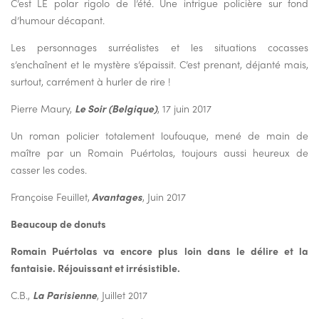
C’est LE polar rigolo de l’été. Une intrigue policière sur fond
d’humour décapant.
Les personnages surréalistes et les situations cocasses
s’enchaînent et le mystère s’épaissit. C’est prenant, déjanté mais,
surtout, carrément à hurler de rire !
Pierre Maury,
Le Soir (Belgique)
, 17 juin 2017
Un roman policier totalement loufouque, mené de main de
maître par un Romain Puértolas, toujours aussi heureux de
casser les codes.
Françoise Feuillet,
Avantages
, Juin 2017
Beaucoup de donuts
Romain Puértolas va encore plus loin dans le délire et la
fantaisie. Réjouissant et irrésistible.
C.B.,
La Parisienne
, Juillet 2017