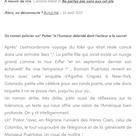
À mourir de rire
. Caroline Vallat in
Ne partez pas sans eux cet été
Alors, on déconnecte ?
ActuLitté
– 22 août 2017
Un roman policier ou" Poilar "à l’humour débridé dont l’auteur a le secret
Après" L’extraordinaire voyage du fakir qui était resté coincé
dans une armoire Ikea ";" La petite fille qui avait avalé un nuage
grand comme la tour Eiffel "et en septembre dernier son
échevelé" Re vive l’empereur !" , Romain Puértolas revient en
force avec cette enquête d’Agatha Crispies à New-York,
Colorado, petite ville célèbre pour ses ronds points, une ville dans
laquelle il ne se passe rien, jusqu’au jour où…
Un roman drôle, très drôle, pétri aussi de réflexions sur la
tolérance, un texte qui nous offre une vision de l’Amérique bien
profonde. On y rit intelligemment.
Un" Poilar "avec en filigrane l’univers des Frères Coen, celui de
Colombo, le tout saupoudré de l’élégance et de la générosité de
Monsieur Puértolas. Un coup de maître !