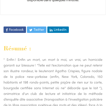
Facebook
Twitter
LinkedIn
Résumé :
" Enfin ! Enfin un mort, un mort à moi, un vrai, un homicide
garanti sur blessure ! "Telle est l’exclamation que ne peut retenir
son illustre rondeur, le lieutenant Agatha Crispies, figure nodale
de la police new-yorkaise (enfin, New York, Colorado, 150
habitants et 198 ronds-points, petite piqûre de rien sur la carte,
bourgade certifiée sans Internet où ne" déborde que le lait "),
animatrice d’un club de lecture et initiatrice de la méthode
d’enquête dite associative (transposition à l’investigation policière
de la libre association poétique des mots et des idées), face à la