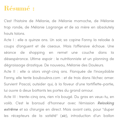
Résumé :
C’est l’histoire de Mélanie, de Mélanie momoche, de Mélanie
trop ronde, de Mélanie Lagrange et de sa mère en absolutely
hauts talons.
Acte I : elle a quinze ans. Un soir, sa copine Fanny la relooke à
coups d’onguent et de ciseaux. Mais l’offensive échoue. Une
séance de shopping en remet une couche dans la
désespérance. Ultime espoir : le nutritionniste et un planning de
dégraissage drastique. De nouveau, Mélanie des Douleurs.
Acte II : elle a alors vingt-cinq ans. Flanquée de l’inoxydable
Fanny, elle tente bouboulina.com : et de trois dans l’échec amer.
Survient Pascal, outsider qui, à la faveur d’une tartiflette-partie,
lui ouvre à deux battants les portes du grand amour.
Acte III : trente-cinq ans, rien n’a bougé. Du gras en veux-tu, en
voilà. C’est le baroud d’honneur avec l’émission
Relooking
extrême
et sa chirurgie en direct. Mais avant cela, pour "duper
les récepteurs de la satiété" (
sic
), introduction d’un ballon