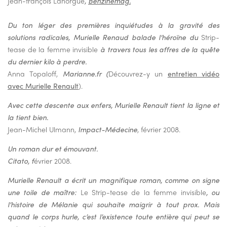
Jean-françois Lahorgue
,
Benzinemag.
Du ton léger des premières inquiétudes à la gravité des
solutions radicales, Murielle Renaud balade l’héroïne du
Strip-
tease de la femme invisible
à travers tous les affres de la quête
du dernier kilo à perdre.
Anna Topaloff,
Marianne.fr (
Découvrez-y un
entretien vidéo
avec Murielle Renault
).
Avec cette descente aux enfers, Murielle Renault tient la ligne et
la tient bien.
Jean-Michel Ulmann,
Impact-Médecine
, février 2008.
Un roman dur et émouvant.
Citato, f
évrier 2008.
Murielle Renault a écrit un magnifique roman, comme on signe
une toile de maître:
Le Strip-tease de la femme invisible
, ou
l’histoire de Mélanie qui souhaite maigrir à tout prox. Mais
quand le corps hurle, c’est l’existence toute entière qui peut se