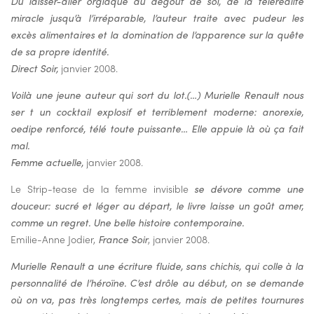
Du laisser-aller orgiaque au dégoût de soi, de la téléréalité
miracle jusqu’à l’irréparable, l’auteur traite avec pudeur les
excès alimentaires et la domination de l’apparence sur la quête
de sa propre identité.
Direct Soir,
janvier 2008.
Voilà une jeune auteur qui sort du lot.(…) Murielle Renault nous
ser t un cocktail explosif et terriblement moderne: anorexie,
oedipe renforcé, télé toute puissante… Elle appuie là où ça fait
mal.
Femme actuelle,
janvier 2008.
Le Strip-tease de la femme invisible
se dévore comme une
douceur: sucré et léger au départ, le livre laisse un goût amer,
comme un regret. Une belle histoire contemporaine.
Emilie-Anne Jodier,
France Soir
, janvier 2008.
Murielle Renault a une écriture fluide, sans chichis, qui colle à la
personnalité de l’héroïne. C’est drôle au début, on se demande
où on va, pas très longtemps certes, mais de petites tournures