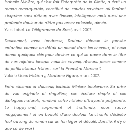
Isabelle Minière, qui s’est fait l’interprète de la fillette, a écrit un
roman remarquable, constitué de courtes saynètes où l’enfant
s’exprime sans détour, avec finesse, intelligence mais aussi une
profonde douleur de n’être pas assez valorisée, aimée.
Yves Loisel,
Le Télégramme de Brest,
avril 2007.
Doucement, avec tendresse, l’auteur dénoue la pensée
enfantine comme on défait un noeud dans les cheveux, et nous
donne quelques clés pour deviner ce qui se passe dans la tête
de nos rejetons lorsque nous les voyons, rêveurs, posés comme
de petits oiseaux tristes… sur" la Première Marche ".
Valérie Gans McGarry,
Madame Figaro,
mars 2007.
Entre violence et douceur, Isabelle Minière bouleverse. Sa prise
de vue originale et singulière, son écriture simple et ses
dialogues naturels, rendent cette histoire effrayante poignante.
Le happy-end, surprenant et inattendu, nous sauve
magiquement et en beauté d’une douleur lancinante déclinée
tout au long du roman sur un ton léger et décalé. L’amitié, il n’y a
que ça de vrai !