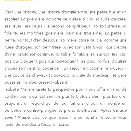
C’est une histoire, une histoire d’amitié entre une petite fille et un
escalier. La première apporte ce qu’elle a : sa solitude désolée,
ses rêves, ses peurs ; le second ce qu’il peut : sa robustesse, sa
fidélité, ses marches (première, dernière, troisième). La petite, si
petite, voit tout d’en dessous : sa mère passe au ciel comme une
nuée d’orages, son petit frère (avec son petit tuyau) qui crépite
d’une pétulance continue, la table familiale et, surtout, les pas,
pas qui claquent, pas qui tac-taquent, les pas. Parfois, d’autres
choses rompent la cadence : un séjour en colonie (ennuyeux),
une coupe de cheveux (clac-clac), la visite du médecin ; le père
passe en trombe, présent-absent.
Isabelle Minière cisèle la perspective pour nous offrir un monde
vu d’en bas, d’où tout semble plus fort, plus violent, plus lourd et
bruyant ; un regard qui de tout fait cris, choc ; un monde en
perpétuelle contre-plongée, surprenant, effrayant. Après
Ce que
savait Maisie
, voici ce que ressent la petite. Et si le secret vous
reste, demandez à l’escalier. Lui sait.