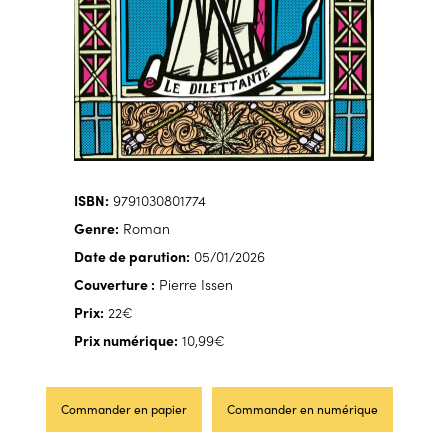
ISBN:
9791030801774
Genre:
Roman
Date de parution:
05/01/2026
Couverture :
Pierre Issen
Prix:
22€
Prix numérique:
10,99€
Commander en papier
Commander en numérique