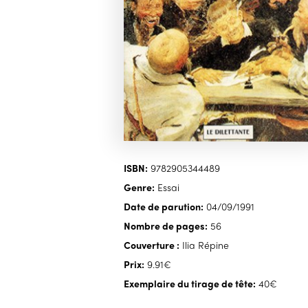
ISBN:
9782905344489
Genre:
Essai
Date de parution:
04/09/1991
Nombre de pages:
56
Couverture :
Ilia Répine
Prix:
9.91€
Exemplaire du tirage de tête:
40€