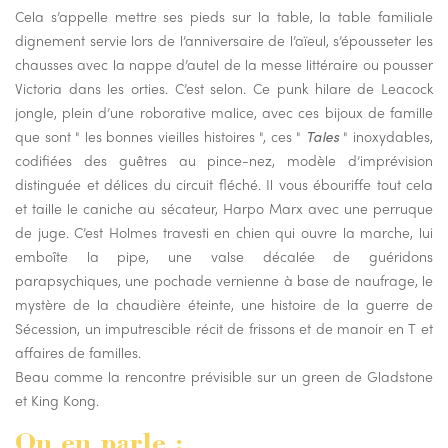
Cela s’appelle mettre ses pieds sur la table, la table familiale
dignement servie lors de l’anniversaire de l’aïeul, s’épousseter les
chausses avec la nappe d’autel de la messe littéraire ou pousser
Victoria dans les orties. C’est selon. Ce punk hilare de Leacock
jongle, plein d’une roborative malice, avec ces bijoux de famille
que sont " les bonnes vieilles histoires ", ces "
Tales
" inoxydables,
codifiées des guêtres au pince-nez, modèle d’imprévision
distinguée et délices du circuit fléché. Il vous ébouriffe tout cela
et taille le caniche au sécateur, Harpo Marx avec une perruque
de juge. C’est Holmes travesti en chien qui ouvre la marche, lui
emboîte la pipe, une valse décalée de guéridons
parapsychiques, une pochade vernienne à base de naufrage, le
mystère de la chaudière éteinte, une histoire de la guerre de
Sécession, un imputrescible récit de frissons et de manoir en T et
affaires de familles.
Beau comme la rencontre prévisible sur un green de Gladstone
et King Kong.
On en parle :