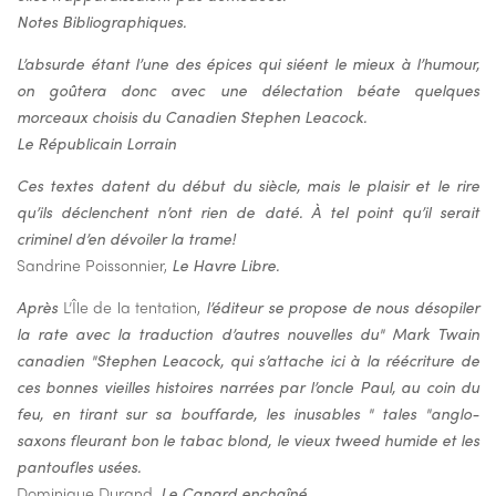
Notes Bibliographiques.
L’absurde étant l’une des épices qui siéent le mieux à l’humour,
on goûtera donc avec une délectation béate quelques
morceaux choisis du Canadien Stephen Leacock.
Le Républicain Lorrain
Ces textes datent du début du siècle, mais le plaisir et le rire
qu’ils déclenchent n’ont rien de daté. À tel point qu’il serait
criminel d’en dévoiler la trame!
Sandrine Poissonnier,
Le Havre Libre.
Après
L’Île de la tentation,
l’éditeur se propose de nous désopiler
la rate avec la traduction d’autres nouvelles du" Mark Twain
canadien "Stephen Leacock, qui s’attache ici à la réécriture de
ces bonnes vieilles histoires narrées par l’oncle Paul, au coin du
feu, en tirant sur sa bouffarde, les inusables
" tales "anglo-
saxons fleurant bon le tabac blond, le vieux tweed humide et les
pantoufles usées.
Dominique Durand,
Le Canard enchaîné
.