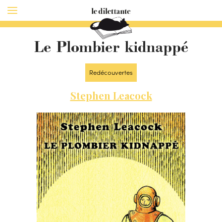
Le Plombier kidnappé
Redécouvertes
Stephen Leacock