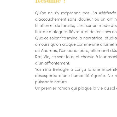
Résumé :
Qu’on ne s’y méprenne pas,
La Méthode 
d’accouchement sans douleur ou un art no
filiation et de famille, c’est sur un mode 
flux de dialogues fiévreux et de tensions e
Que ce soient Yasmine la narratrice, étudi
amours qu’on craque comme une allumette e
ou Andreas, l’ex-beau-père, allemand désem
Raf, Vic, ce sont tous, et chacun à leur man
d’un affrontement.
Yasmina Behagle a conçu là une impénite
désespérée d’une humanité égarée. Ne res
puissante nature.
Un premier roman qui plaque la vie au sol e