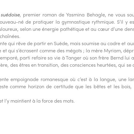
suédoise
, premier roman de Yasmina Behagle, ne vous sou
uveau-né de pratiquer la gymnastique rythmique. S’il y es
douloureux, selon une énergie pathétique et au cœur d’une dens
nchaînées.
ante qui rêve de partir en Suède, mais soumise au cadre et au
t qui s’écrasent comme des mégots ; la mère Myriam, déprim
paré, parti refaire sa vie à Tanger où son frère Bernd lui a 
ière, des êtres en transition, des consciences heurtées, qui se 
nte empoignade romanesque où c’est à la langue, une lang
te comme horizon de certitude que les bêtes et les bois, l
t l’y maintient à la force des mots.