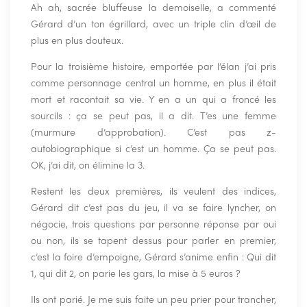
Ah ah, sacrée bluffeuse la demoiselle, a commenté
Gérard d’un ton égrillard, avec un triple clin d’œil de
plus en plus douteux.
Pour la troisième histoire, emportée par l’élan j’ai pris
comme personnage central un homme, en plus il était
mort et racontait sa vie. Y en a un qui a froncé les
sourcils : ça se peut pas, il a dit. T’es une femme
(murmure d’approbation). C’est pas z-
autobiographique si c’est un homme. Ça se peut pas.
OK, j’ai dit, on élimine la 3.
Restent les deux premières, ils veulent des indices,
Gérard dit c’est pas du jeu, il va se faire lyncher, on
négocie, trois questions par personne réponse par oui
ou non, ils se tapent dessus pour parler en premier,
c’est la foire d’empoigne, Gérard s’anime enfin : Qui dit
1, qui dit 2, on parie les gars, la mise à 5 euros ?
Ils ont parié. Je me suis faite un peu prier pour trancher,