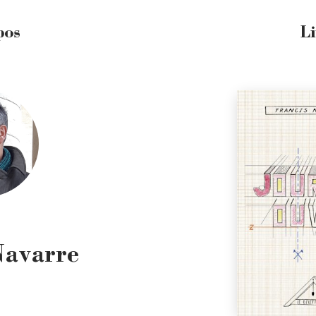
pos
L
Navarre