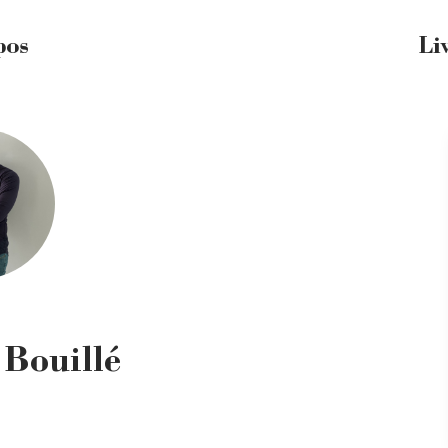
pos
Li
 Bouillé