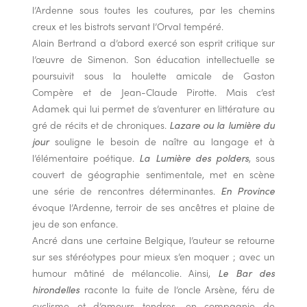
l’Ardenne sous toutes les coutures, par les chemins
creux et les bistrots servant l’Orval tempéré.
Alain Bertrand a d’abord exercé son esprit critique sur
l’œuvre de Simenon. Son éducation intellectuelle se
poursuivit sous la houlette amicale de Gaston
Compère et de Jean-Claude Pirotte. Mais c’est
Adamek qui lui permet de s’aventurer en littérature au
gré de récits et de chroniques.
Lazare ou la lumière du
jour
souligne le besoin de naître au langage et à
l’élémentaire poétique.
La Lumière des polders
, sous
couvert de géographie sentimentale, met en scène
une série de rencontres déterminantes.
En Province
évoque l’Ardenne, terroir de ses ancêtres et plaine de
jeu de son enfance.
Ancré dans une certaine Belgique, l’auteur se retourne
sur ses stéréotypes pour mieux s’en moquer ; avec un
humour mâtiné de mélancolie. Ainsi,
Le Bar des
hirondelles
raconte la fuite de l’oncle Arsène, féru de
cyclisme et d’amours tendres, en compagnie de