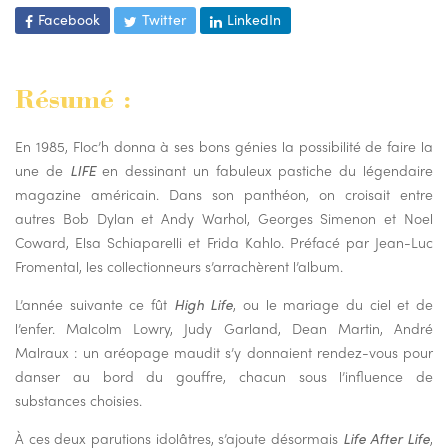
Facebook
Twitter
LinkedIn
Résumé :
En 1985, Floc’h donna à ses bons génies la possibilité de faire la
une de
LIFE
en dessinant un fabuleux pastiche du légendaire
magazine américain. Dans son panthéon, on croisait entre
autres Bob Dylan et Andy Warhol, Georges Simenon et Noel
Coward, Elsa Schiaparelli et Frida Kahlo. Préfacé par Jean-Luc
Fromental, les collectionneurs s’arrachèrent l’album.
L’année suivante ce fût
High Life
, ou le mariage du ciel et de
l’enfer. Malcolm Lowry, Judy Garland, Dean Martin, André
Malraux : un aréopage maudit s’y donnaient rendez-vous pour
danser au bord du gouffre, chacun sous l’influence de
substances choisies.
À ces deux parutions idolâtres, s’ajoute désormais
Life After Life
,