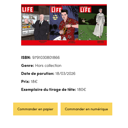
ISBN:
9791030801866
Genre:
Hors collection
Date de parution:
18/03/2026
Prix:
18€
Exemplaire du tirage de tête:
180€
Commander en papier
Commander en numérique