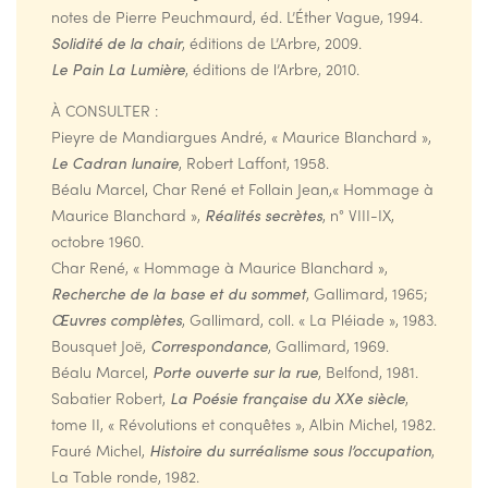
notes de Pierre Peuchmaurd, éd. L’Éther Vague, 1994.
Solidité de la chair
, éditions de L’Arbre, 2009.
Le Pain La Lumière
, éditions de l’Arbre, 2010.
À CONSULTER :
Pieyre de Mandiargues André, « Maurice Blanchard »,
Le Cadran lunaire
, Robert Laffont, 1958.
Béalu Marcel, Char René et Follain Jean,« Hommage à
Maurice Blanchard »,
Réalités secrètes
, n° VIII-IX,
octobre 1960.
Char René, « Hommage à Maurice Blanchard »,
Recherche de la base et du sommet
, Gallimard, 1965;
Œuvres complètes
, Gallimard, coll. « La Pléiade », 1983.
Bousquet Joë,
Correspondance
, Gallimard, 1969.
Béalu Marcel,
Porte ouverte sur la rue
, Belfond, 1981.
Sabatier Robert,
La Poésie française du XXe siècle
,
tome II, « Révolutions et conquêtes », Albin Michel, 1982.
Fauré Michel,
Histoire du surréalisme sous l’occupation
,
La Table ronde, 1982.