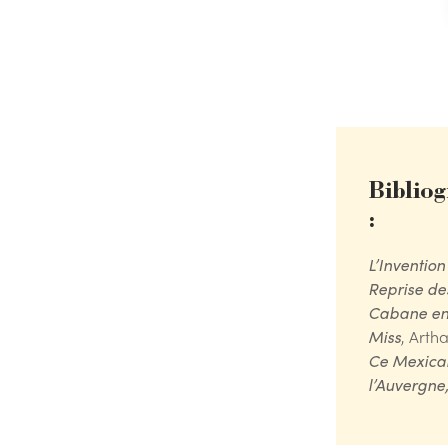
Bibliog
:
L’Invention
Reprise des
Cabane en 
Miss
, Arth
Ce Mexicai
l’Auvergne