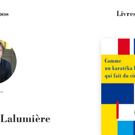
pos
Livre
nte
 Lalumière