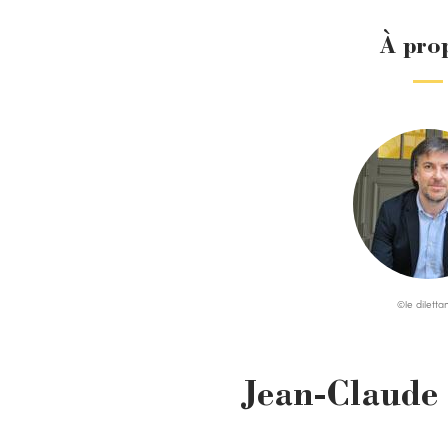
À pro
©le diletta
Jean-Claude